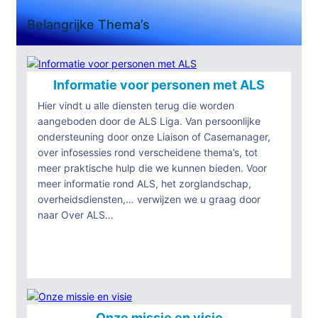
Belangrijke Thema’s
Informatie voor personen met ALS
Hier vindt u alle diensten terug die worden
aangeboden door de ALS Liga. Van persoonlijke
ondersteuning door onze Liaison of Casemanager,
over infosessies rond verscheidene thema’s, tot
meer praktische hulp die we kunnen bieden. Voor
meer informatie rond ALS, het zorglandschap,
overheidsdiensten,… verwijzen we u graag door
naar Over ALS…
:
Lees meer
Informatie
voor
personen
met
Onze missie en visie