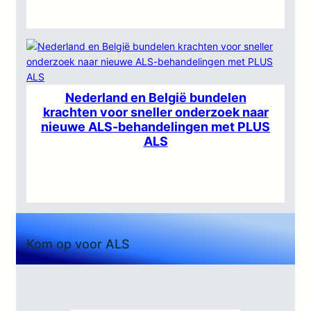
:
Lees meer
Peter
(61)
wandelt
380
kilometer
om
Nederland en België bundelen
aandacht
krachten voor sneller onderzoek naar
nieuwe ALS-behandelingen met PLUS
te
ALS
vragen
voor
ongeneeslijke
:
Lees meer
ziekte
Nederland
waaraan
en
hij
België
lijdt:
bundelen
Kom op voor ALS
“Ik
krachten
voel
voor
mijn
sneller
spieren
onderzoek
langzaam