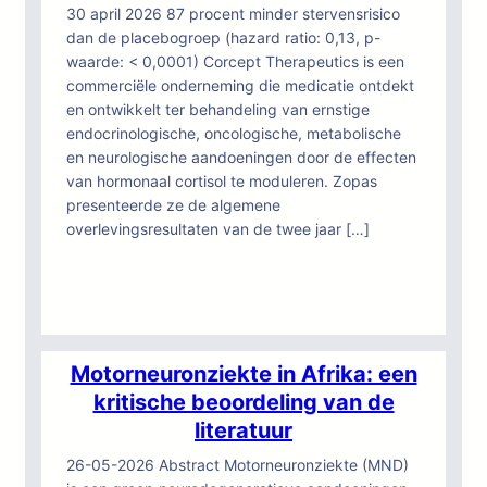
povere
30 april 2026 87 procent minder stervensrisico
2%
dan de placebogroep (hazard ratio: 0,13, p-
slaagkansen
waarde: < 0,0001) Corcept Therapeutics is een
van
commerciële onderneming die medicatie ontdekt
het
en ontwikkelt ter behandeling van ernstige
huidige
endocrinologische, oncologische, metabolische
onderzoek
en neurologische aandoeningen door de effecten
naar
van hormonaal cortisol te moduleren. Zopas
neurodegeneratieve
presenteerde ze de algemene
middelen.
overlevingsresultaten van de twee jaar […]
:
Lees meer
Fase
2-
studie
Motorneuronziekte in Afrika: een
van
kritische beoordeling van de
Corcept
literatuur
bewijst
dat
26-05-2026 Abstract Motorneuronziekte (MND)
dazucorilant