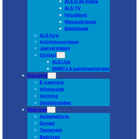
ALS in de media
ALS-TV
Fotoalbum
Nieuwsbrieven
Bibliotheek
ALS Fora
Activiteitenverslagen
Jaarverslagen
Contact
ALS Liga
NMRC’s & samenwerkingen
Educatief
E-Learning
Infosessies
Vorming
Opleidingsdag
Help mee
Actieplatform
Doneer
Testament
Bedrijven