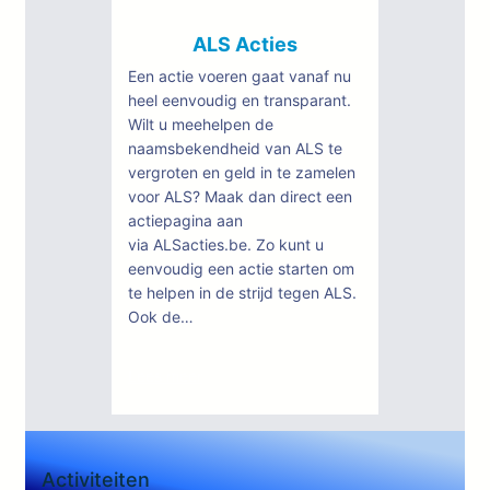
naar
verdwijnen”
nieuwe
ALS Acties
ALS-
Een actie voeren gaat vanaf nu
behandelingen
heel eenvoudig en transparant.
met
Wilt u meehelpen de
PLUS
naamsbekendheid van ALS te
ALS
vergroten en geld in te zamelen
voor ALS? Maak dan direct een
actiepagina aan
via ALSacties.be. Zo kunt u
eenvoudig een actie starten om
te helpen in de strijd tegen ALS.
Ook de…
:
Lees meer
ALS
Acties
Activiteiten