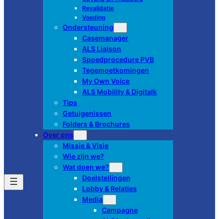
Revalidatie
Voeding
Ondersteuning
Casemanager
ALS Liaison
Spoedprocedure PVB
Tegemoetkomingen
My Own Voice
ALS Mobility & Digitalk
Tips
Getuigenissen
Folders & Brochures
Over ons
Missie & Visie
Wie zijn we?
Wat doen we?
Doelstellingen
Lobby & Relaties
Media
Campagne