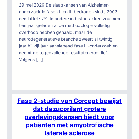
29 mei 2026 De slaagkansen van Alzheimer-
onderzoek in fasen II en III bedragen sinds 2003
een luttele 2%. In andere industrietakken zou men
tien jaar geleden al de methodologie volledig
overhoop hebben gehaald, maar de
neurodegeneratieve branche zweert al twintig
jaar bij vijf jaar aanslepend fase III-onderzoek en
neemt de tegenvallende resultaten voor lief.
Volgens […]
:
Lees meer
Platformstudies
vormen
het
Fase 2-studie van Corcept bewijst
enige
dat dazucorilant grotere
levensvatbare
overlevingskansen biedt voor
antwoord
patiënten met amyotrofische
op
laterale sclerose
de