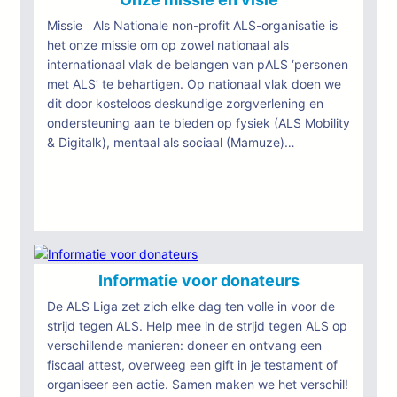
ALS
Missie Als Nationale non-profit ALS-organisatie is
het onze missie om op zowel nationaal als
internationaal vlak de belangen van pALS ‘personen
met ALS’ te behartigen. Op nationaal vlak doen we
dit door kosteloos deskundige zorgverlening en
ondersteuning aan te bieden op fysiek (ALS Mobility
& Digitalk), mentaal als sociaal (Mamuze)…
:
Lees meer
Onze
missie
en
visie
Informatie voor donateurs
De ALS Liga zet zich elke dag ten volle in voor de
strijd tegen ALS. Help mee in de strijd tegen ALS op
verschillende manieren: doneer en ontvang een
fiscaal attest, overweeg een gift in je testament of
organiseer een actie. Samen maken we het verschil!