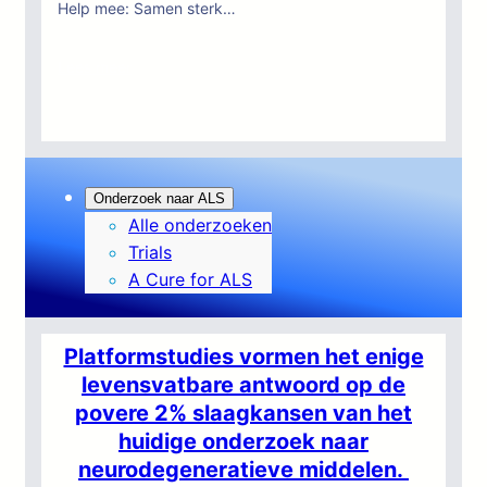
Help mee: Samen sterk…
:
Lees meer
Informatie
voor
donateurs
Onderzoek naar ALS
Alle onderzoeken
Trials
A Cure for ALS
Platformstudies vormen het enige
levensvatbare antwoord op de
povere 2% slaagkansen van het
huidige onderzoek naar
neurodegeneratieve middelen.