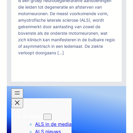
is een groep neurodegeneratieve aandoeningen
grotere
die leiden tot degeneratie en afsterven van
overlevingskansen
motorneuronen. De meest voorkomende vorm,
biedt
amyotrofische laterale sclerose (ALS), wordt
voor
gekenmerkt door aantasting van zowel de
patiënten
bovenste als de onderste motorneuronen, wat
met
zich klinisch kan manifesteren in de bulbaire regio
amyotrofische
of asymmetrisch in een ledemaat. De ziekte
laterale
verloopt doorgaans […]
sclerose
:
Lees meer
Motorneuronziekte
in
Afrika:
een
kritische
beoordeling
Actueel
van
de
ALS in de media
literatuur
ALS nieuws