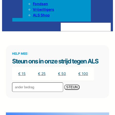
Fondsen
Vrijwilligers
ALS Shop
Z
o
e
k
e
n
HELP MEE:
Steun ons in onze strijd tegen ALS
€ 15
€ 25
€ 50
€ 100