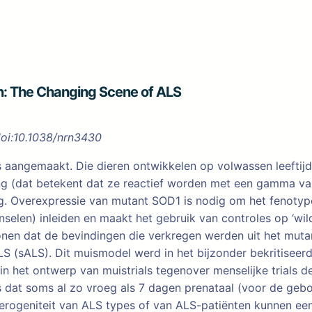
an: The Changing Scene of ALS
doi:10.1038/nrn3430
angemaakt. Die dieren ontwikkelen op volwassen leeftijd 
ing (dat betekent dat ze reactief worden met een gamma va
g. Overexpressie van mutant SOD1 is nodig om het fenotyp
jnselen) inleiden en maakt het gebruik van controles op ‘w
e tonen dat de bevindingen die verkregen werden uit het mu
S (sALS). Dit muismodel werd in het bijzonder bekritiseerd
in het ontwerp van muistrials tegenover menselijke trials 
is dat soms al zo vroeg als 7 dagen prenataal (voor de geb
erogeniteit van ALS types of van ALS-patiënten kunnen een 