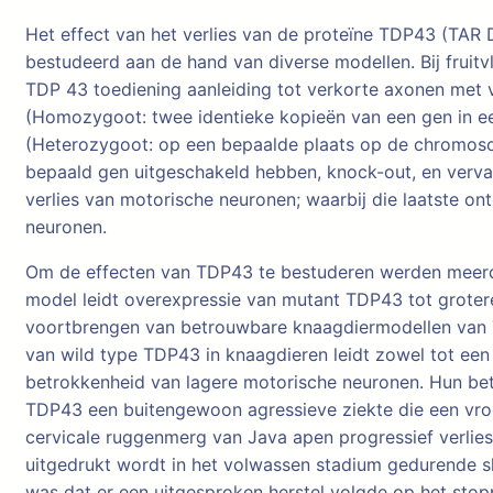
Het effect van het verlies van de proteïne TDP43 (TAR
bestudeerd aan de hand van diverse modellen. Bij fruit
TDP 43 toediening aanleiding tot verkorte axonen met 
(Homozygoot: twee identieke kopieën van een gen in e
(Heterozygoot: op een bepaalde plaats op de chromoso
bepaald gen uitgeschakeld hebben, knock-out, en vervan
verlies van motorische neuronen; waarbij die laatste o
neuronen.
Om de effecten van TDP43 te bestuderen werden meerder
model leidt overexpressie van mutant TDP43 tot grotere 
voortbrengen van betrouwbare knaagdiermodellen van TD
van wild type TDP43 in knaagdieren leidt zowel tot een 
betrokkenheid van lagere motorische neuronen. Hun bet
TDP43 een buitengewoon agressieve ziekte die een vroe
cervicale ruggenmerg van Java apen progressief verli
uitgedrukt wordt in het volwassen stadium gedurende s
was dat er een uitgesproken herstel volgde op het sto