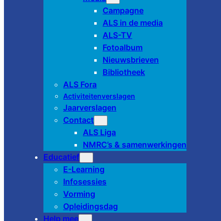
Campagne
ALS in de media
ALS-TV
Fotoalbum
Nieuwsbrieven
Bibliotheek
ALS Fora
Activiteitenverslagen
Jaarverslagen
Contact
ALS Liga
NMRC’s & samenwerkingen
Educatief
E-Learning
Infosessies
Vorming
Opleidingsdag
Help mee