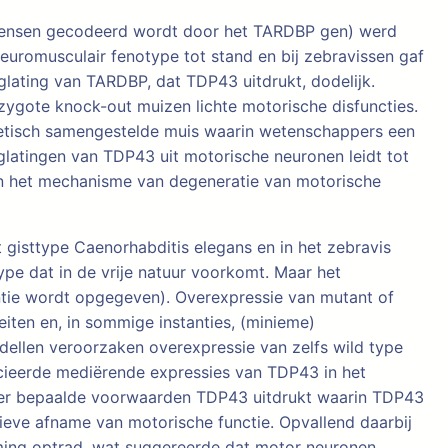
ij mensen gecodeerd wordt door het TARDBP gen) werd
euromusculair fenotype tot stand en bij zebravissen gaf
lating van TARDBP, dat TDP43 uitdrukt, dodelijk.
gote knock-out muizen lichte motorische disfuncties.
etisch samengestelde muis waarin wetenschappers een
glatingen van TDP43 uit motorische neuronen leidt tot
s in het mechanisme van degeneratie van motorische
gisttype Caenorhabditis elegans en in het zebravis
ype dat in de vrije natuur voorkomt. Maar het
ntie wordt opgegeven). Overexpressie van mutant of
eiten en, in sommige instanties, (minieme)
ellen veroorzaken overexpressie van zelfs wild type
ocieerde mediërende expressies van TDP43 in het
nder bepaalde voorwaarden TDP43 uitdrukt waarin TDP43
ieve afname van motorische functie. Opvallend daarbij
ming optrad, wat suggereerde dat motor neuronen