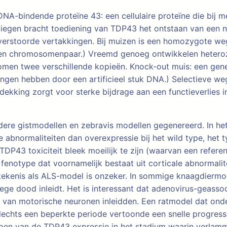
 DNA-bindende proteïne 43: een cellulaire proteïne die b
vliegen bracht toediening van TDP43 het ontstaan van een n
verstoorde vertakkingen. Bij muizen is een homozygote weg
en chromosomenpaar.) Vreemd genoeg ontwikkelen heterozy
men twee verschillende kopieën. Knock-out muis: een gen
gen hebben door een artificieel stuk DNA.) Selectieve we
ntdekking zorgt voor sterke bijdrage aan een functieverlie
e gistmodellen en zebravis modellen gegenereerd. In het 
abnormaliteiten dan overexpressie bij het wild type, het t
P43 toxiciteit bleek moeilijk te zijn (waarvan een refere
fenotype dat voornamelijk bestaat uit corticale abnormalit
ekenis als ALS-model is onzeker. In sommige knaagdiermod
ge dood inleidt. Het is interessant dat adenovirus-geass
es van motorische neuronen inleidden. Een ratmodel dat o
lechts een beperkte periode vertoonde een snelle progress
ppen van de TDP43 expressie in het stadium waarin verlam