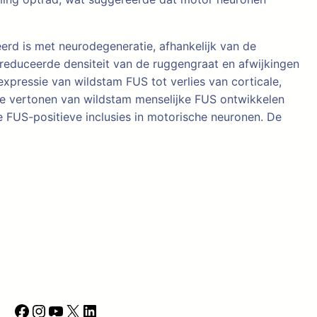
erd is met neurodegeneratie, afhankelijk van de
educeerde densiteit van de ruggengraat en afwijkingen
xpressie van wildstam FUS tot verlies van corticale,
e vertonen van wildstam menselijke FUS ontwikkelen
 FUS-positieve inclusies in motorische neuronen. De
F
I
Y
X
L