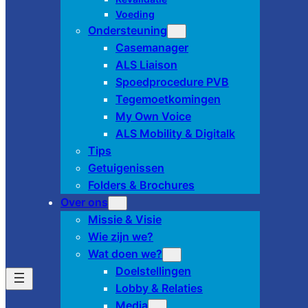
Voeding
Ondersteuning
Casemanager
ALS Liaison
Spoedprocedure PVB
Tegemoetkomingen
My Own Voice
ALS Mobility & Digitalk
Tips
Getuigenissen
Folders & Brochures
Over ons
Missie & Visie
Wie zijn we?
Wat doen we?
Doelstellingen
Lobby & Relaties
Media