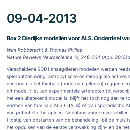
09-04-2013
Box 2 Dierlijke modellen voor ALS. Onderdeel v
Wim Robberecht & Thomas Philips
Nature Reviews Neuroscience
14
,
248-264
(April 2013)
Verscheidene SOD1 knaagdieren modellen werden reeds a
spierontzenuwing, astrocytische en microgliale activer
neuronen in het lumbale (onderaan gelegen) ruggenmer
dit model. Het kan experimentele artefacten (bijverschi
het een uitstekend model is, blijft het toch nog aan t
vormen van familiale ALS ( (fALS) of van sporadische AL
van potentiële therapieën. Nochtans zouden verschillen 
tijdstip van opstarten van de behandeling -bij de muis 
het opduiken van de eerste verzwakking zijn– en de het