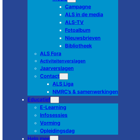
Campagne
ALS in de media
ALS-TV
Fotoalbum
Nieuwsbrieven
Bibliotheek
ALS Fora
Activiteitenverslagen
Jaarverslagen
Contact
ALS Liga
NMRC’s & samenwerkingen
Educatief
E-Learning
Infosessies
Vorming
Opleidingsdag
Help mee