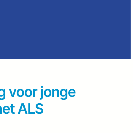
 voor jonge
met ALS