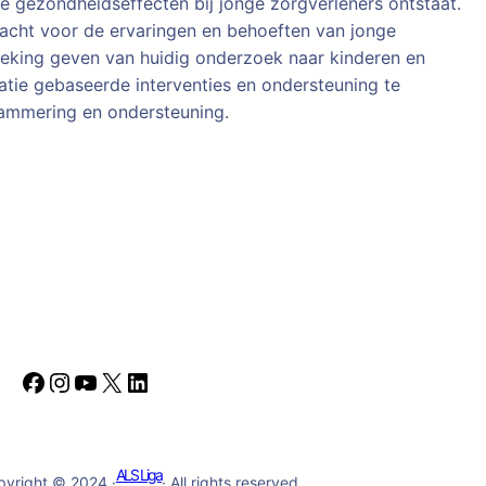
ge gezondheidseffecten bij jonge zorgverleners ontstaat.
dacht voor de ervaringen en behoeften van jonge
reking geven van huidig onderzoek naar kinderen en
tie gebaseerde interventies en ondersteuning te
rammering en ondersteuning.
F
I
Y
X
L
a
n
o
i
c
s
u
n
e
t
T
k
ALS Liga
pyright © 2024 ·
· All rights reserved