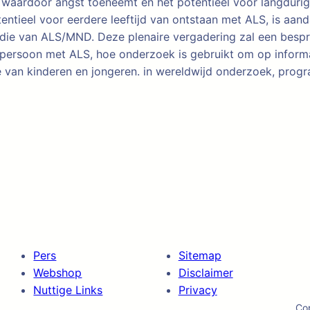
s, waardoor angst toeneemt en het potentieel voor langduri
entieel voor eerdere leeftijd van ontstaan met ALS, is aan
udie van ALS/MND. Deze plenaire vergadering zal een besp
persoon met ALS, hoe onderzoek is gebruikt om op informa
e van kinderen en jongeren. in wereldwijd onderzoek, prog
Pers
Sitemap
Webshop
Disclaimer
Nuttige Links
Privacy
Co