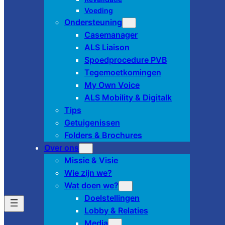
Voeding
Ondersteuning
Casemanager
ALS Liaison
Spoedprocedure PVB
Tegemoetkomingen
My Own Voice
ALS Mobility & Digitalk
Tips
Getuigenissen
Folders & Brochures
Over ons
Missie & Visie
Wie zijn we?
Wat doen we?
Doelstellingen
Lobby & Relaties
Media