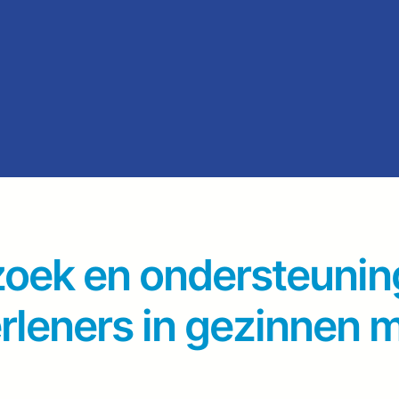
oek en ondersteuning
rleners in gezinnen 