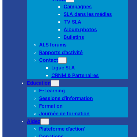
Campagnes
SLA dans les médias
TV SLA
Album photos
Bulletins
ALS forums
Rapports d’activité
Contact
Ligue SLA
CRNM & Partenaires
Education
E-Learning
Sessions d’information
Formation
Journée de formation
Aidez
Plateforme d’action’
Donations