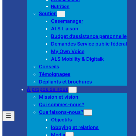
Nutrition
Soutien
Casemanager
ALS Liaison
Budget d’assistance personnelle
Demandes Service public fédéral
My Own Voice
ALS Mobility & Digitalk
Conseils
Témoignages
Dépliants et brochures
À propos de nous
Mission et vision
Qui sommes-nous?
Que faisons-nous?
Objectifs
lobbying et relations
Media