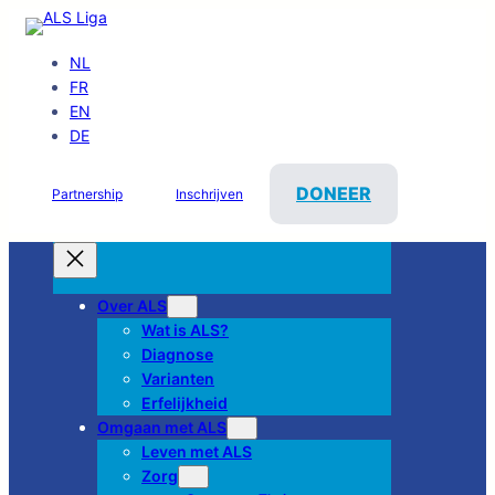
NL
FR
EN
DE
DONEER
Partnership
Inschrijven
Over ALS
Wat is ALS?
Diagnose
Varianten
Erfelijkheid
Omgaan met ALS
Leven met ALS
Zorg