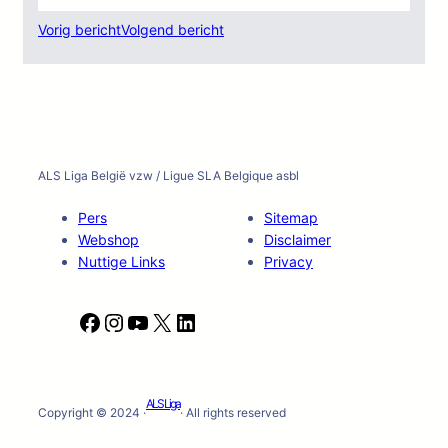
Vorig bericht
Volgend bericht
ALS Liga België vzw / Ligue SLA Belgique asbl
Pers
Sitemap
Webshop
Disclaimer
Nuttige Links
Privacy
F
I
Y
X
L
a
n
o
i
c
s
u
n
e
t
T
k
ALS Liga
b
a
u
e
Copyright © 2024 ·
· All rights reserved
o
g
b
d