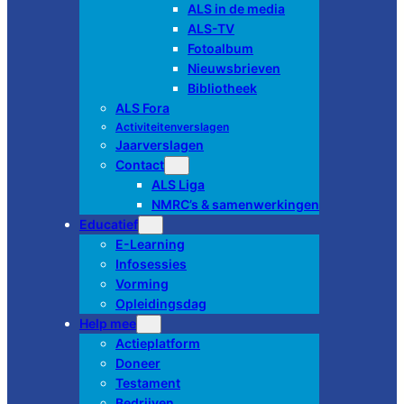
ALS in de media
ALS-TV
Fotoalbum
Nieuwsbrieven
Bibliotheek
ALS Fora
Activiteitenverslagen
Jaarverslagen
Contact
ALS Liga
NMRC’s & samenwerkingen
Educatief
E-Learning
Infosessies
Vorming
Opleidingsdag
Help mee
Actieplatform
Doneer
Testament
Bedrijven