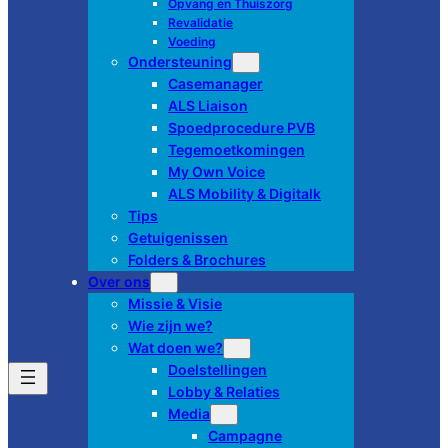
Opvang en Thuiszorg
Revalidatie
Voeding
Ondersteuning
Casemanager
ALS Liaison
Spoedprocedure PVB
Tegemoetkomingen
My Own Voice
ALS Mobility & Digitalk
Tips
Getuigenissen
Folders & Brochures
Over ons
Missie & Visie
Wie zijn we?
Wat doen we?
Doelstellingen
Lobby & Relaties
Media
Campagne