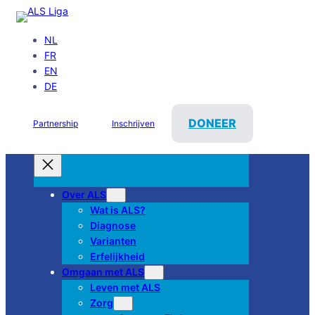
NL
FR
EN
DE
DONEER
Partnership
Inschrijven
Over ALS
Wat is ALS?
Diagnose
Varianten
Erfelijkheid
Omgaan met ALS
Leven met ALS
Zorg