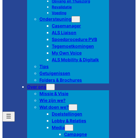
Opvang en Thuiszorg
Revalidatie
Voeding
Ondersteuning
Casemanager
ALS Liaison
Spoedprocedure PVB
Tegemoetkomingen
My Own Voice
ALS Mobility & Digitalk
Tips
Getuigenissen
Folders & Brochures
Over ons
Missie & Visie
Wie zijn we?
Wat doen we?
Doelstellingen
Lobby & Relaties
Media
Campagne