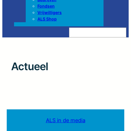
Fondsen
Vrijwilligers
ALS Shop
Z
o
e
k
e
n
Actueel
ALS in de media