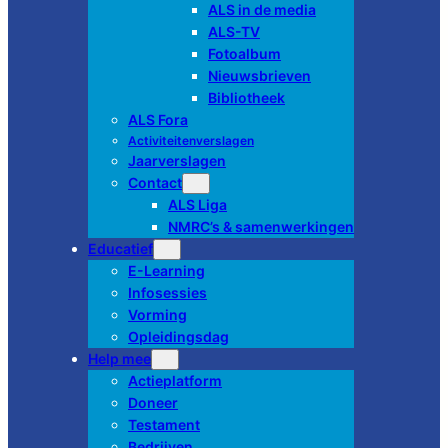
ALS in de media
ALS-TV
Fotoalbum
Nieuwsbrieven
Bibliotheek
ALS Fora
Activiteitenverslagen
Jaarverslagen
Contact
ALS Liga
NMRC’s & samenwerkingen
Educatief
E-Learning
Infosessies
Vorming
Opleidingsdag
Help mee
Actieplatform
Doneer
Testament
Bedrijven