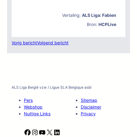
Vertaling:
ALS Liga: Fabien
Bron:
HCPLive
Vorig bericht
Volgend bericht
ALS Liga België vzw / Ligue SLA Belgique asbl
Pers
Sitemap
Webshop
Disclaimer
Nuttige Links
Privacy
F
I
Y
X
L