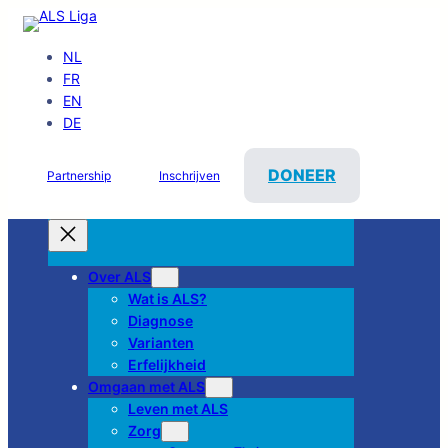
NL
FR
EN
DE
DONEER
Partnership
Inschrijven
Over ALS
Wat is ALS?
Diagnose
Varianten
Erfelijkheid
Omgaan met ALS
Leven met ALS
Zorg