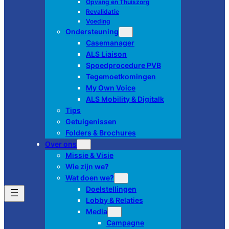
Opvang en Thuiszorg
Revalidatie
Voeding
Ondersteuning
Casemanager
ALS Liaison
Spoedprocedure PVB
Tegemoetkomingen
My Own Voice
ALS Mobility & Digitalk
Tips
Getuigenissen
Folders & Brochures
Over ons
Missie & Visie
Wie zijn we?
Wat doen we?
Doelstellingen
Lobby & Relaties
Media
Campagne