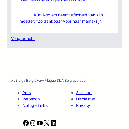
Kürt Rogiers neemt afscheid van zijn
moeder: “Zo dankbaar voor haar mama-zijn”
Vorig bericht
ALS Liga België vzw / Ligue SLA Belgique asbl
Pers
Sitemap
Webshop
Disclaimer
Nuttige Links
Privacy
F
I
Y
X
L
a
n
o
i