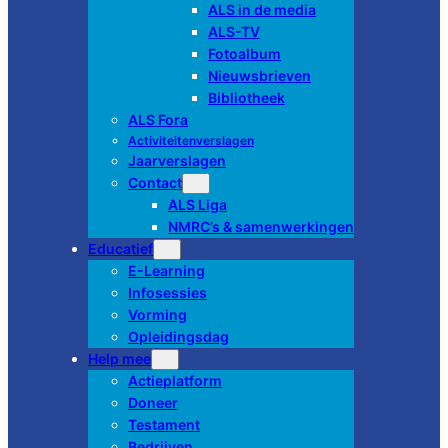
ALS in de media
ALS-TV
Fotoalbum
Nieuwsbrieven
Bibliotheek
ALS Fora
Activiteitenverslagen
Jaarverslagen
Contact
ALS Liga
NMRC’s & samenwerkingen
Educatief
E-Learning
Infosessies
Vorming
Opleidingsdag
Help mee
Actieplatform
Doneer
Testament
Bedrijven