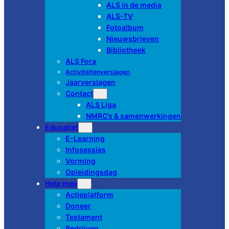
ALS in de media
ALS-TV
Fotoalbum
Nieuwsbrieven
Bibliotheek
ALS Fora
Activiteitenverslagen
Jaarverslagen
Contact
ALS Liga
NMRC’s & samenwerkingen
Educatief
E-Learning
Infosessies
Vorming
Opleidingsdag
Help mee
Actieplatform
Doneer
Testament
Bedrijven