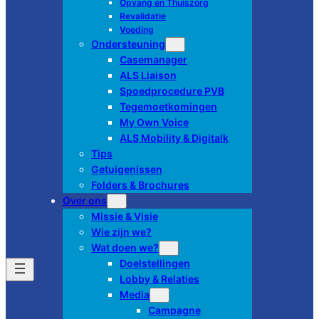
Opvang en Thuiszorg
Revalidatie
Voeding
Ondersteuning
Casemanager
ALS Liaison
Spoedprocedure PVB
Tegemoetkomingen
My Own Voice
ALS Mobility & Digitalk
Tips
Getuigenissen
Folders & Brochures
Over ons
Missie & Visie
Wie zijn we?
Wat doen we?
Doelstellingen
Lobby & Relaties
Media
Campagne