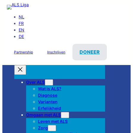
NL
FR
EN
DE
DONEER
Partnership
Inschrijven
Over ALS
Wat is ALS?
Diagnose
Varianten
Erfelijkheid
Omgaan met ALS
Leven met ALS
Zorg