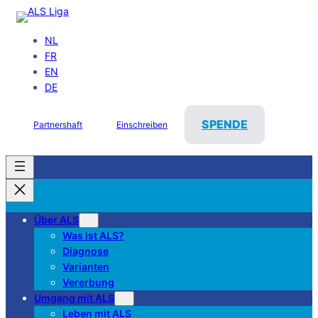
NL
FR
EN
DE
SPENDE
Partnershaft
Einschreiben
Über ALS
Was ist ALS?
Diagnose
Varianten
Vererbung
Umgang mit ALS
Leben mit ALS