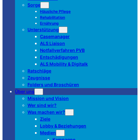
Sorge
Häusliche Pflege
Rehabilitation
Ernährung
Unterstützung
Casemanager
ALS Liaison
Notfallverfahren PVB
Entschädigungen
ALS Mobility & Digitalk
Ratschläge
Zeugnisse
Folders und Broschüren
Über uns
Mission und Vision
Wer sind wir?
Was machen wir?
Ziele
Lobby & Beziehungen
Medien
Kampagne