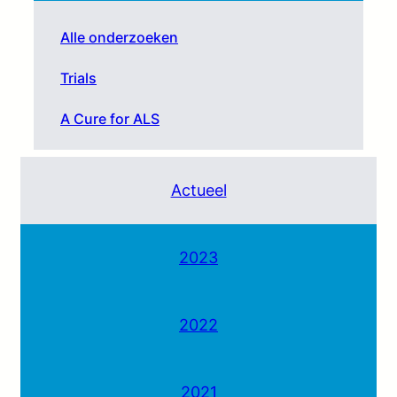
Alle onderzoeken
Trials
A Cure for ALS
Actueel
2023
2022
2021