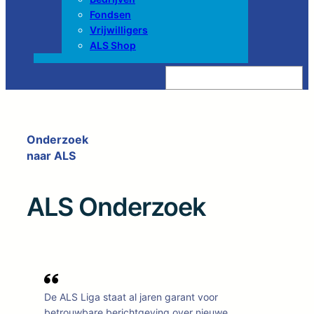
Fondsen
Vrijwilligers
ALS Shop
Z
o
e
k
e
n
Onderzoek
naar ALS
ALS Onderzoek
De ALS Liga staat al jaren garant voor
betrouwbare berichtgeving over nieuwe