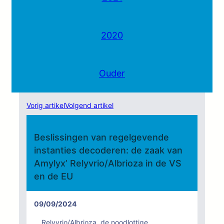
2020
Ouder
Vorig artikel
Volgend artikel
Beslissingen van regelgevende
instanties decoderen: de zaak van
Amylyx’ Relyvrio/Albrioza in de VS
en de EU
09/09/2024
Relyvrio/Albrioza, de noodlottige