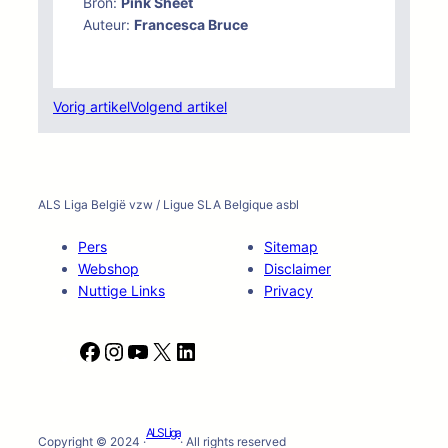
Bron:
Pink Sheet
Auteur:
Francesca Bruce
Vorig artikel
Volgend artikel
ALS Liga België vzw / Ligue SLA Belgique asbl
Pers
Sitemap
Webshop
Disclaimer
Nuttige Links
Privacy
F
I
Y
X
L
a
n
o
i
c
s
u
n
e
t
T
k
ALS Liga
b
a
u
e
Copyright © 2024 ·
· All rights reserved