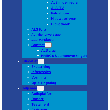
ALS in de media
ALS-TV
Fotoalbum
Nieuwsbrieven
Bibliotheek
ALS Fora
Activiteitenverslagen
Jaarverslagen
Contact
ALS Liga
NMRC’s & samenwerkingen
Educatief
E-Learning
Infosessies
Vorming
Opleidingsdag
Help mee
Actieplatform
Doneer
Testament
Bedrijven