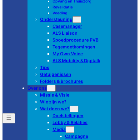
Opvang en Thuiszorg
Revalidatie
Voeding
Ondersteuning
Casemanager
ALS Liaison
Spoedprocedure PVB
Tegemoetkomingen
My Own Voice
ALS Mobility & Digitalk
Tips
Getuigenissen
Folders & Brochures
Over ons
Missie & Visie
Wie zijn we?
Wat doen we?
Doelstellingen
Lobby & Relaties
Media
Campagne