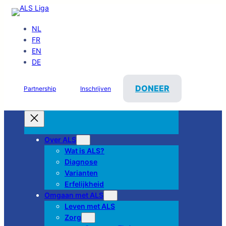
NL
FR
EN
DE
DONEER
Partnership
Inschrijven
Over ALS
Wat is ALS?
Diagnose
Varianten
Erfelijkheid
Omgaan met ALS
Leven met ALS
Zorg