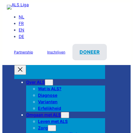
NL
FR
EN
DE
DONEER
Partnership
Inschrijven
Over ALS
Wat is ALS?
Diagnose
Varianten
Erfelijkheid
Omgaan met ALS
Leven met ALS
Zorg