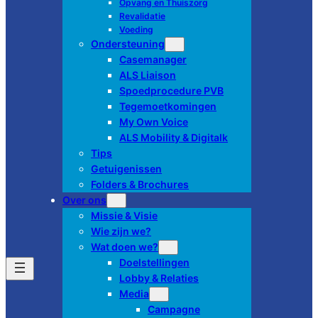
Opvang en Thuiszorg
Revalidatie
Voeding
Ondersteuning
Casemanager
ALS Liaison
Spoedprocedure PVB
Tegemoetkomingen
My Own Voice
ALS Mobility & Digitalk
Tips
Getuigenissen
Folders & Brochures
Over ons
Missie & Visie
Wie zijn we?
Wat doen we?
Doelstellingen
Lobby & Relaties
Media
Campagne