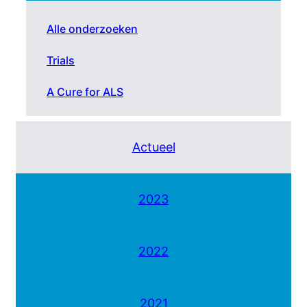
Alle onderzoeken
Trials
A Cure for ALS
Actueel
2023
2022
2021