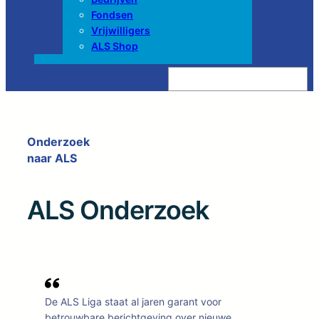
Fondsen
Vrijwilligers
ALS Shop
Z
o
e
k
e
n
Onderzoek
naar ALS
ALS Onderzoek
De ALS Liga staat al jaren garant voor
betrouwbare berichtgeving over nieuwe