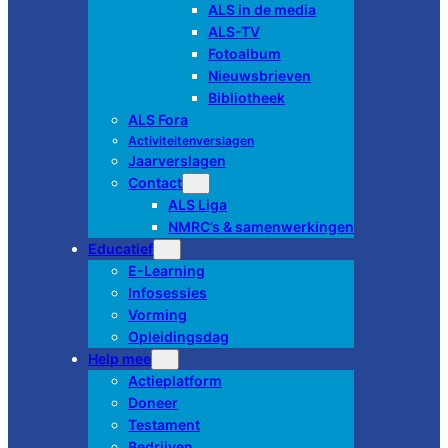
ALS in de media
ALS-TV
Fotoalbum
Nieuwsbrieven
Bibliotheek
ALS Fora
Activiteitenverslagen
Jaarverslagen
Contact
ALS Liga
NMRC’s & samenwerkingen
Educatief
E-Learning
Infosessies
Vorming
Opleidingsdag
Help mee
Actieplatform
Doneer
Testament
Bedrijven