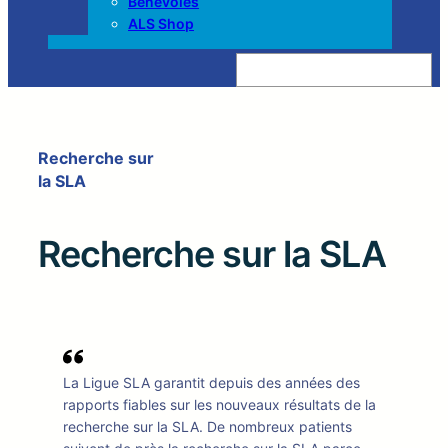
Bénévoles
ALS Shop
Z
o
e
k
e
n
Recherche sur
la SLA
Recherche sur la SLA
La Ligue SLA garantit depuis des années des
rapports fiables sur les nouveaux résultats de la
recherche sur la SLA. De nombreux patients