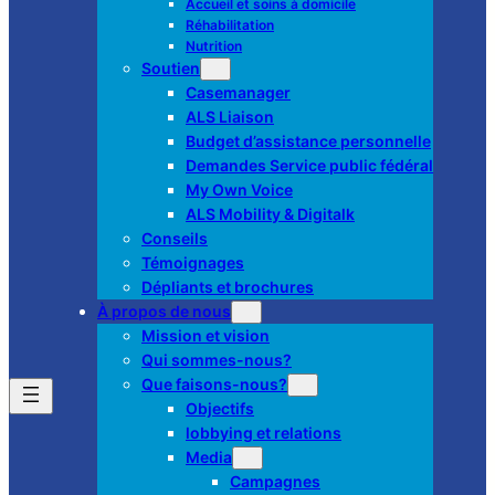
Accueil et soins à domicile
Réhabilitation
Nutrition
Soutien
Casemanager
ALS Liaison
Budget d’assistance personnelle
Demandes Service public fédéral
My Own Voice
ALS Mobility & Digitalk
Conseils
Témoignages
Dépliants et brochures
À propos de nous
Mission et vision
Qui sommes-nous?
Que faisons-nous?
Objectifs
lobbying et relations
Media
Campagnes