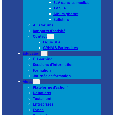
SLA dans les médias
TV SLA
Album photos
Bulletins
ALS forums
Rapports d’activité
Contact
Ligue SLA
CRNM & Partenaires
Education
E-Learning
Sessions d’information
Formation
Journée de formation
Aidez
Plateforme d’action’
Donations
Testament
Entreprises
Fonds