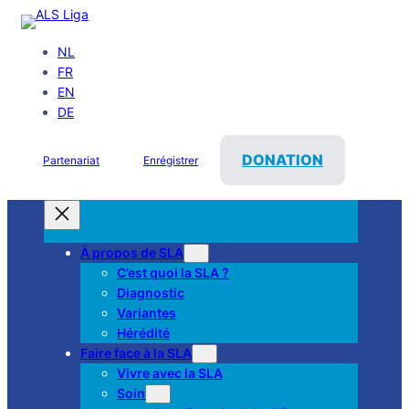
NL
FR
EN
DE
DONATION
Partenariat
Enrégistrer
À propos de SLA
C’est quoi la SLA ?
Diagnostic
Variantes
Hérédité
Faire face à la SLA
Vivre avec la SLA
Soin