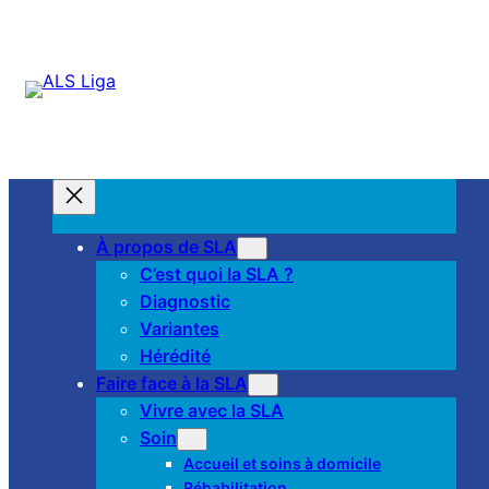
À propos de SLA
C’est quoi la SLA ?
Diagnostic
Variantes
Hérédité
Faire face à la SLA
Vivre avec la SLA
Soin
Accueil et soins à domicile
Réhabilitation