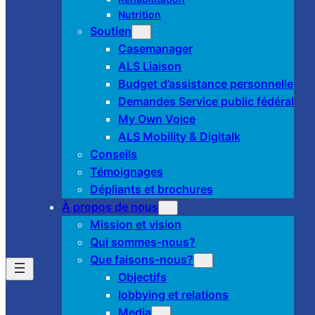
Nutrition
Soutien
Casemanager
ALS Liaison
Budget d’assistance personnelle
Demandes Service public fédéral
My Own Voice
ALS Mobility & Digitalk
Conseils
Témoignages
Dépliants et brochures
À propos de nous
Mission et vision
Qui sommes-nous?
Que faisons-nous?
Objectifs
lobbying et relations
Media