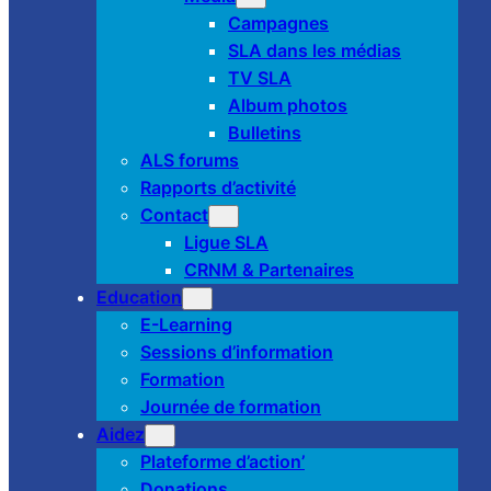
Campagnes
SLA dans les médias
TV SLA
Album photos
Bulletins
ALS forums
Rapports d’activité
Contact
Ligue SLA
CRNM & Partenaires
Education
E-Learning
Sessions d’information
Formation
Journée de formation
Aidez
Plateforme d’action’
Donations