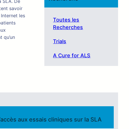
la SLA. De
tent savoir
Internet les
Toutes les
patients
Recherches
aux
t qu’un
Trials
A Cure for ALS
l’accès aux essais cliniques sur la SLA