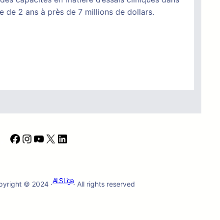
 de 2 ans à près de 7 millions de dollars.
F
I
Y
X
L
a
n
o
i
c
s
u
n
e
t
T
k
ALS Liga
pyright © 2024 ·
· All rights reserved
b
a
u
e
o
g
b
d
o
r
e
I