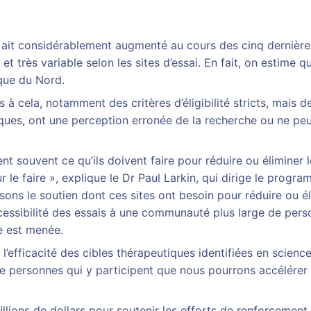
LA ait considérablement augmenté au cours des cinq dernièr
 et très variable selon les sites d’essai. En fait, on estim
que du Nord.
es à cela, notamment des critères d’éligibilité stricts, mai
niques, ont une perception erronée de la recherche ou ne pe
nt souvent ce qu’ils doivent faire pour réduire ou éliminer l
our le faire », explique le Dr Paul Larkin, qui dirige le prog
sons le soutien dont ces sites ont besoin pour réduire ou é
accessibilité des essais à une communauté plus large de per
he est menée.
r l’efficacité des cibles thérapeutiques identifiées en scie
 personnes qui y participent que nous pourrons accélérer l’
llions de dollars pour soutenir les efforts de renforcement