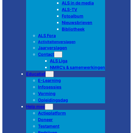
ALS in de media
ALS-TV
Fotoalbum
Nieuwsbrieven
Bibliotheek
ALS Fora
Activiteitenverslagen
Jaarverslagen
Contact
ALS Liga
NMRC’s & samenwerkingen
Educatief
E-Learning
Infosessies
Vorming
Opleidingsdag
Help mee
Actieplatform
Doneer
Testament
Bedrijven