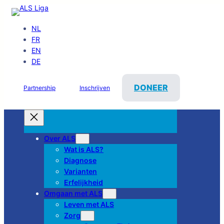
NL
FR
EN
DE
DONEER
Partnership
Inschrijven
Over ALS
Wat is ALS?
Diagnose
Varianten
Erfelijkheid
Omgaan met ALS
Leven met ALS
Zorg