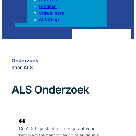
Fondsen
Vrijwilligers
ALS Shop
Z
o
e
k
e
n
Onderzoek
naar ALS
ALS Onderzoek
De ALS Liga staat al jaren garant voor
betrouwbare berichtgeving over nieuwe