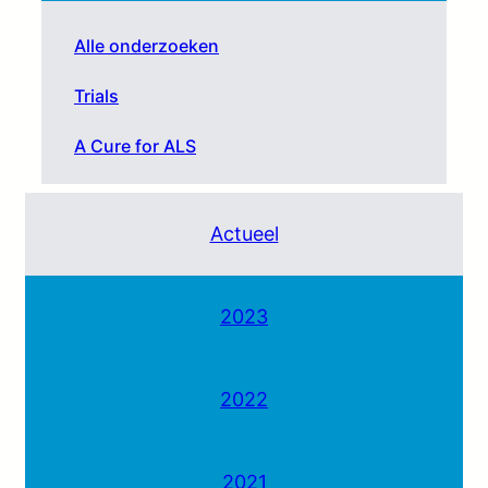
Alle onderzoeken
Trials
A Cure for ALS
Actueel
2023
2022
2021