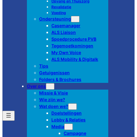
Opvang en Thuiszorg
Revalidatie
Voeding
Ondersteuning
Casemanager
ALS Liaison
Spoedprocedure PVB
Tegemoetkomingen
My Own Voice
ALS Mobility & Digitalk
Tips
Getuigenissen
Folders & Brochures
Over ons
Missie & Visie
Wie zijn we?
Wat doen we?
Doelstellingen
Lobby & Relaties
Media
Campagne