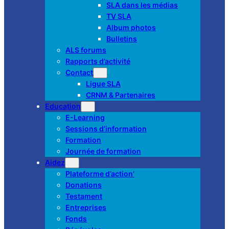
SLA dans les médias
TV SLA
Album photos
Bulletins
ALS forums
Rapports d’activité
Contact
Ligue SLA
CRNM & Partenaires
Education
E-Learning
Sessions d’information
Formation
Journée de formation
Aidez
Plateforme d’action’
Donations
Testament
Entreprises
Fonds