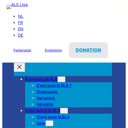
NL
FR
EN
DE
DONATION
Partenariat
Enrégistrer
À propos de SLA
C’est quoi la SLA ?
Diagnostic
Variantes
Hérédité
Faire face à la SLA
Vivre avec la SLA
Soin