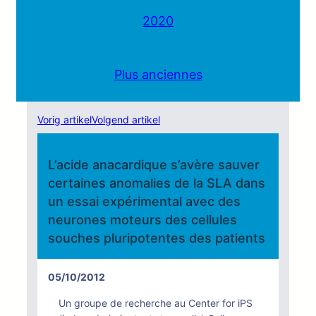
2020
Plus anciennes
Vorig artikel
Volgend artikel
L’acide anacardique s’avère sauver
certaines anomalies de la SLA dans
un essai expérimental avec des
neurones moteurs des cellules
souches pluripotentes des patients
05/10/2012
Un groupe de recherche au Center for iPS