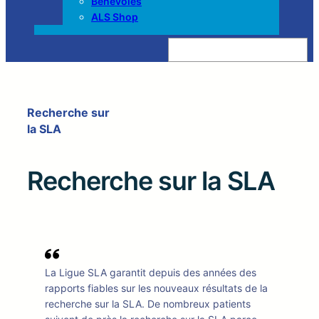
Bénévoles
ALS Shop
Z
o
e
k
e
n
Recherche sur
la SLA
Recherche sur la SLA
La Ligue SLA garantit depuis des années des
rapports fiables sur les nouveaux résultats de la
recherche sur la SLA. De nombreux patients