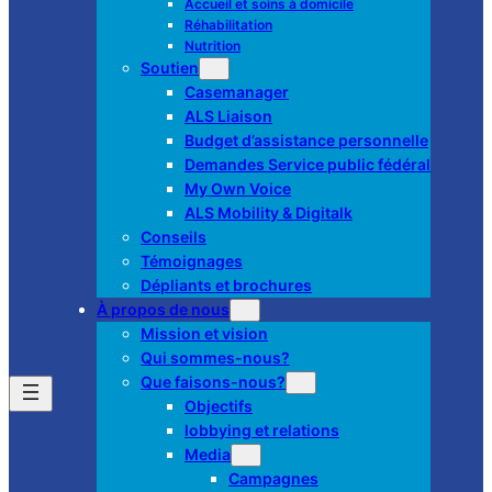
Accueil et soins à domicile
Réhabilitation
Nutrition
Soutien
Casemanager
ALS Liaison
Budget d’assistance personnelle
Demandes Service public fédéral
My Own Voice
ALS Mobility & Digitalk
Conseils
Témoignages
Dépliants et brochures
À propos de nous
Mission et vision
Qui sommes-nous?
Que faisons-nous?
Objectifs
lobbying et relations
Media
Campagnes