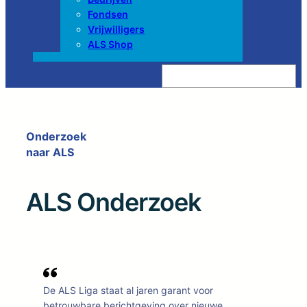
Fondsen
Vrijwilligers
ALS Shop
Z
o
e
k
e
n
Onderzoek
naar ALS
ALS Onderzoek
De ALS Liga staat al jaren garant voor
betrouwbare berichtgeving over nieuwe