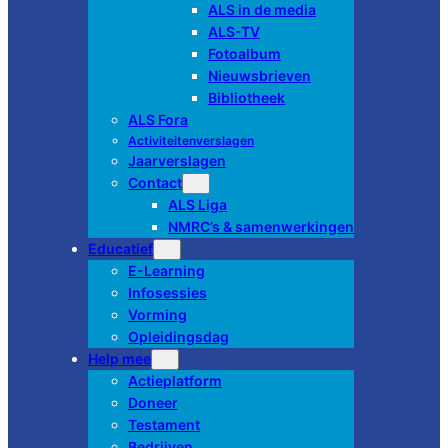
ALS in de media
ALS-TV
Fotoalbum
Nieuwsbrieven
Bibliotheek
ALS Fora
Activiteitenverslagen
Jaarverslagen
Contact
ALS Liga
NMRC’s & samenwerkingen
Educatief
E-Learning
Infosessies
Vorming
Opleidingsdag
Help mee
Actieplatform
Doneer
Testament
Bedrijven