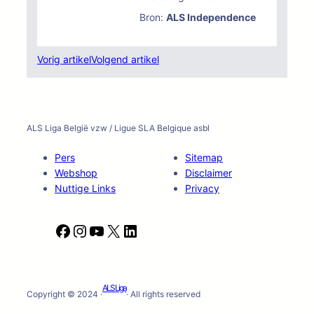
Bron:
ALS Independence
Vorig artikel
Volgend artikel
ALS Liga België vzw / Ligue SLA Belgique asbl
Pers
Sitemap
Webshop
Disclaimer
Nuttige Links
Privacy
F
I
Y
X
L
a
n
o
i
c
s
u
n
e
t
T
k
ALS Liga
b
a
u
e
Copyright © 2024 ·
· All rights reserved
o
g
b
d