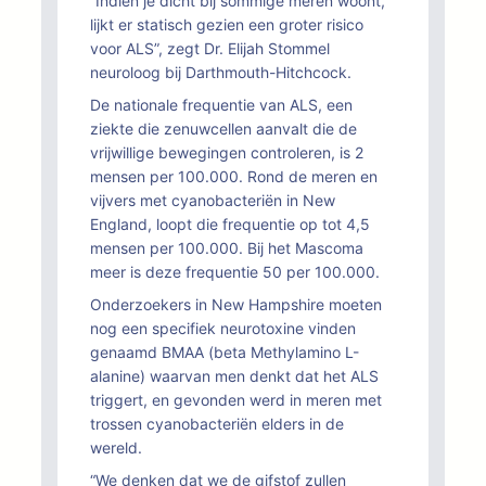
“Indien je dicht bij sommige meren woont,
lijkt er statisch gezien een groter risico
voor ALS”, zegt Dr. Elijah Stommel
neuroloog bij Darthmouth-Hitchcock.
De nationale frequentie van ALS, een
ziekte die zenuwcellen aanvalt die de
vrijwillige bewegingen controleren, is 2
mensen per 100.000. Rond de meren en
vijvers met cyanobacteriën in New
England, loopt die frequentie op tot 4,5
mensen per 100.000. Bij het Mascoma
meer is deze frequentie 50 per 100.000.
Onderzoekers in New Hampshire moeten
nog een specifiek neurotoxine vinden
genaamd BMAA (beta Methylamino L-
alanine) waarvan men denkt dat het ALS
triggert, en gevonden werd in meren met
trossen cyanobacteriën elders in de
wereld.
“We denken dat we de gifstof zullen