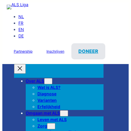
NL
FR
EN
DE
DONEER
Partnership
Inschrijven
Over ALS
Wat is ALS?
Diagnose
Varianten
Erfelijkheid
Omgaan met ALS
Leven met ALS
Zorg