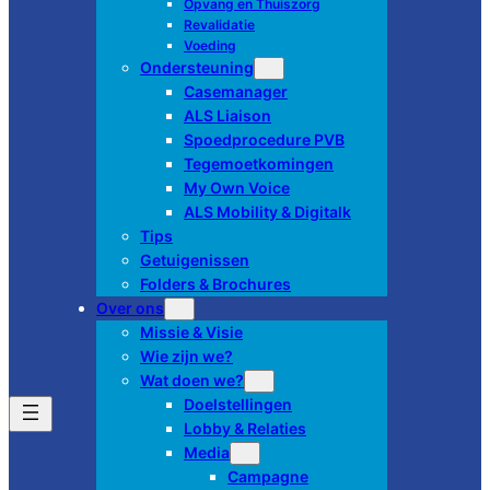
Opvang en Thuiszorg
Revalidatie
Voeding
Ondersteuning
Casemanager
ALS Liaison
Spoedprocedure PVB
Tegemoetkomingen
My Own Voice
ALS Mobility & Digitalk
Tips
Getuigenissen
Folders & Brochures
Over ons
Missie & Visie
Wie zijn we?
Wat doen we?
Doelstellingen
Lobby & Relaties
Media
Campagne