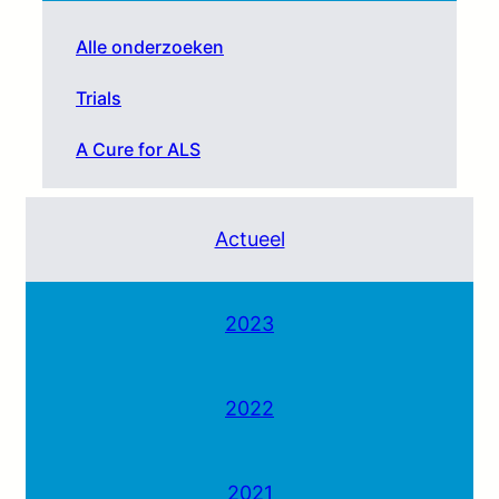
Alle onderzoeken
Trials
A Cure for ALS
Actueel
2023
2022
2021