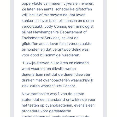
oppervlakte van meren, vijvers en rivieren.
Ze laten een aantal schadelijke gifstoffen
vrij, inclusief microcycstine, dat lever
kanker en lever falen bij mensen en dieren
veroorzaakt. Jody Connor, een limnologist
bij het Newhampshire Departement of
Enviromental Services, zei dat de
gifstoffen acuut lever falen veroorzaakte
bij honden en dat verantwoordelijk was
voor dood bij sommige huisdieren.
“Dikwijls sterven huisdieren en niemand
weet waarom, en dikwijls weten
dierenartsen niet dat de dieren diewater
drinken met cyanobacteriën waarschijnlijk
ziek zullen worden”, zei Connor.
New Hampshire was 1 van de eerste
staten dat een standaard ontwikkelde voor
het testen op cyanobacteriën, evenals een
procedure voor gerelateerde
kustsluitingen en raadgevingen over de