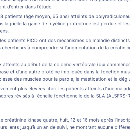
t d’entrer dans l’étude.
88 patients (âge moyen, 65 ans) atteints de polyradiculone
laquelle la gaine de myéline protectrice est perdue et le
ens.
les patients PICD ont des mécanismes de maladie distincts
es chercheurs à comprendre si l’augmentation de la créatini
A atteints au début de la colonne vertébrale (qui commence
nase et d’une autre protéine impliquée dans la fonction musc
sse des muscles pour la parole, la mastication et la déglut
ivement plus élevées chez les patients atteints d’une mala
scores révisés à l’échelle fonctionnelle de la SLA (ALSFRS
créatinine kinase quatre, huit, 12 et 16 mois après l’inscrip
urs lents jusqu’à un an de suivi, ne montrant aucune différ