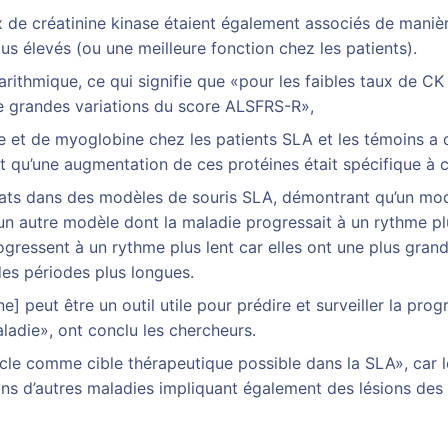
x de créatinine kinase étaient également associés de maniè
us élevés (ou une meilleure fonction chez les patients).
garithmique, ce qui signifie que «pour les faibles taux de CK
e grandes variations du score ALSFRS-R»,
 et de myoglobine chez les patients SLA et les témoins a 
t qu’une augmentation de ces protéines était spécifique à c
ltats dans des modèles de souris SLA, démontrant qu’un mod
’un autre modèle dont la maladie progressait à un rythme 
ogressent à un rythme plus lent car elles ont une plus gra
es périodes plus longues.
 peut être un outil utile pour prédire et surveiller la pro
aladie», ont conclu les chercheurs.
scle comme cible thérapeutique possible dans la SLA», car
ans d’autres maladies impliquant également des lésions de