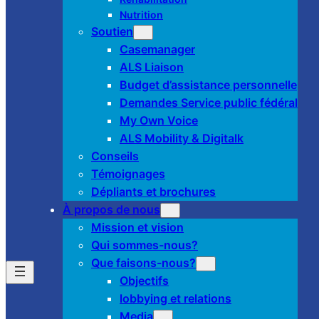
Nutrition
Soutien
Casemanager
ALS Liaison
Budget d’assistance personnelle
Demandes Service public fédéral
My Own Voice
ALS Mobility & Digitalk
Conseils
Témoignages
Dépliants et brochures
À propos de nous
Mission et vision
Qui sommes-nous?
Que faisons-nous?
Objectifs
lobbying et relations
Media