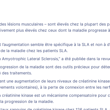
es lésions musculaires – sont élevés chez la plupart des pa
ivement plus élevés chez ceux dont la maladie progresse à 
t l’augmentation semble être spécifique à la SLA et non à d
n de la maladie chez les patients SLA.
n Amyotrophic Lateral Sclerosis,” a été publiée dans la rev
progression de la maladie sont des outils précieux pour dé
é des traitements.
ent une augmentation de leurs niveaux de créatinine kinase
ements volontaires), à la perte de connexion entre les nerfs
e la créatinine kinase est un mécanisme compensatoire pour 
 la progression de la maladie.
 taux sanguins de créatinine kinase chez 126 patients SLA