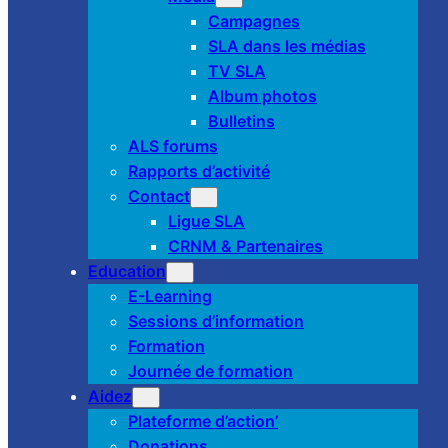
Campagnes
SLA dans les médias
TV SLA
Album photos
Bulletins
ALS forums
Rapports d’activité
Contact
Ligue SLA
CRNM & Partenaires
Education
E-Learning
Sessions d’information
Formation
Journée de formation
Aidez
Plateforme d’action’
Donations