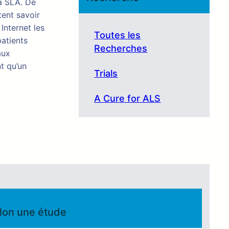
la SLA. De
tent savoir
Internet les
Toutes les
patients
Recherches
aux
t qu’un
Trials
A Cure for ALS
elon une étude