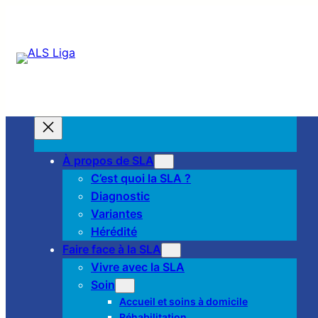
À propos de SLA
C’est quoi la SLA ?
Diagnostic
Variantes
Hérédité
Faire face à la SLA
Vivre avec la SLA
Soin
Accueil et soins à domicile
Réhabilitation