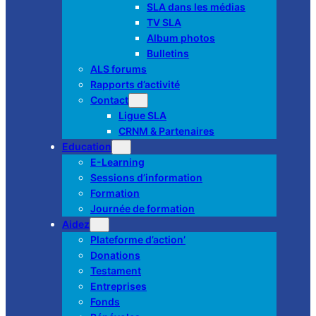
SLA dans les médias
TV SLA
Album photos
Bulletins
ALS forums
Rapports d’activité
Contact
Ligue SLA
CRNM & Partenaires
Education
E-Learning
Sessions d’information
Formation
Journée de formation
Aidez
Plateforme d’action’
Donations
Testament
Entreprises
Fonds