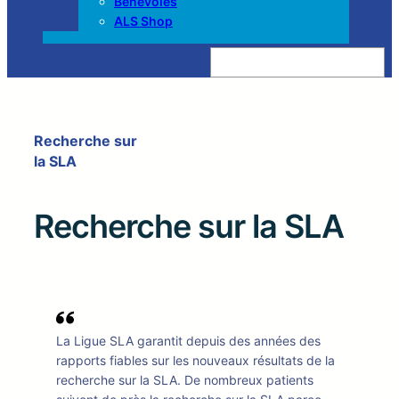
Bénévoles
ALS Shop
Z
o
e
k
e
n
Recherche sur
la SLA
Recherche sur la SLA
La Ligue SLA garantit depuis des années des
rapports fiables sur les nouveaux résultats de la
recherche sur la SLA. De nombreux patients