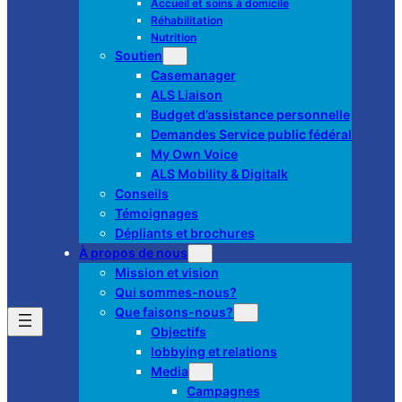
Accueil et soins à domicile
Réhabilitation
Nutrition
Soutien
Casemanager
ALS Liaison
Budget d’assistance personnelle
Demandes Service public fédéral
My Own Voice
ALS Mobility & Digitalk
Conseils
Témoignages
Dépliants et brochures
À propos de nous
Mission et vision
Qui sommes-nous?
Que faisons-nous?
Objectifs
lobbying et relations
Media
Campagnes