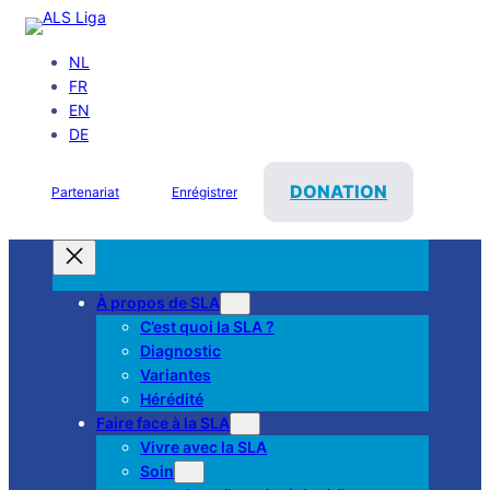
NL
FR
EN
DE
DONATION
Partenariat
Enrégistrer
À propos de SLA
C’est quoi la SLA ?
Diagnostic
Variantes
Hérédité
Faire face à la SLA
Vivre avec la SLA
Soin