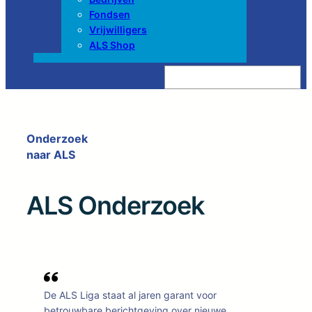
Fondsen
Vrijwilligers
ALS Shop
Z
o
e
k
e
n
Onderzoek
naar ALS
ALS Onderzoek
De ALS Liga staat al jaren garant voor
betrouwbare berichtgeving over nieuwe