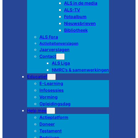
ALS in de media
ALS-TV
Fotoalbum
Nieuwsbrieven
Bibliotheek
ALS Fora
Activiteitenverslagen
Jaarverslagen
Contact
ALS Liga
NMRC’s & samenwerkingen
Educatief
E-Learning
Infosessies
Vorming
Opleidingsdag
Help mee
Actieplatform
Doneer
Testament
Bedrijven