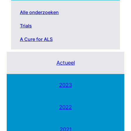
Alle onderzoeken
Trials
A Cure for ALS
Actueel
2023
2022
2021