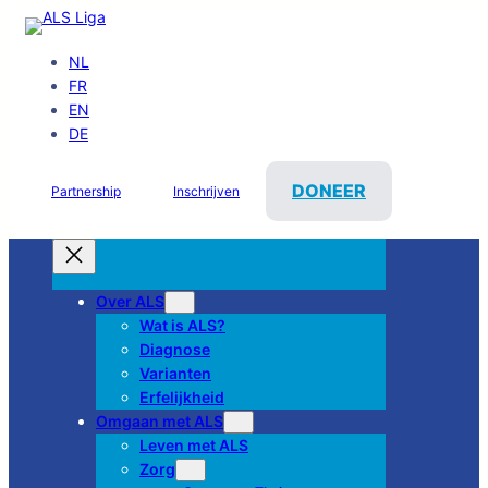
NL
FR
EN
DE
DONEER
Partnership
Inschrijven
Over ALS
Wat is ALS?
Diagnose
Varianten
Erfelijkheid
Omgaan met ALS
Leven met ALS
Zorg