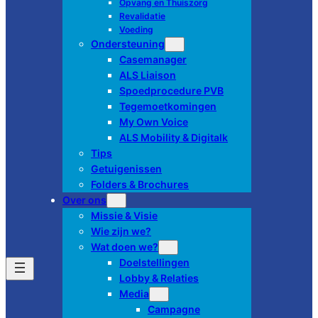
Opvang en Thuiszorg
Revalidatie
Voeding
Ondersteuning
Casemanager
ALS Liaison
Spoedprocedure PVB
Tegemoetkomingen
My Own Voice
ALS Mobility & Digitalk
Tips
Getuigenissen
Folders & Brochures
Over ons
Missie & Visie
Wie zijn we?
Wat doen we?
Doelstellingen
Lobby & Relaties
Media
Campagne