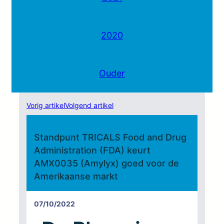
2020
Ouder
Vorig artikel
Volgend artikel
Standpunt TRICALS Food and Drug
Administration (FDA) keurt
AMX0035 (Amylyx) goed voor de
Amerikaanse markt
07/10/2022