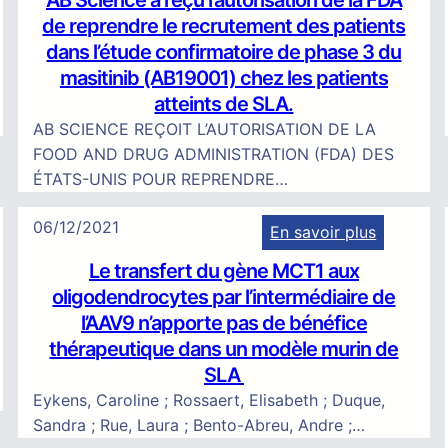
AB Science a reçu l’autorisation de la FDA
A
h
r
de reprendre le recrutement des patients
B
e
l
dans l’étude confirmatoire de phase 3 du
S
d
’
masitinib (AB19001) chez les patients
c
e
e
atteints de SLA.
i
n
s
AB SCIENCE REÇOIT L’AUTORISATION DE LA
e
o
s
FOOD AND DRUG ADMINISTRATION (FDA) DES
n
u
a
ÉTATS-UNIS POUR REPRENDRE…
c
v
i
e
e
d
06/12/2021
En savoir plus
a
a
e
:
r
u
Le transfert du gène MCT1 aux
p
L
e
x
oligodendrocytes par l’intermédiaire de
h
e
ç
m
l’AAV9 n’apporte pas de bénéfice
a
t
u
é
s
thérapeutique dans un modèle murin de
r
l
d
e
SLA
a
’
i
3
Eykens, Caroline ; Rossaert, Elisabeth ; Duque,
n
a
c
C
Sandra ; Rue, Laura ; Bento-Abreu, Andre ;…
s
u
a
O