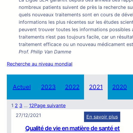
nombreux patients suivent de près la recherche sur
quels nouveaux traitements sont en cours de dévelo
informations les plus récentes sur les études scien
peuvent trouver toutes les informations possible
traitements n’est pas toujours facile, car un résul
traitement efficace ou un nouveau médicament est
Prof. Philip Van Damme
Recherche au niveau mondial
Actuel
2023
2022
2021
2020
1
2
3
…
12
Page suivante
27/12/2021
En savoir plus
:
Qualité de vie en matière de santé et
Q