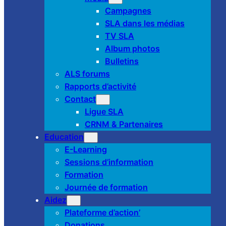
Campagnes
SLA dans les médias
TV SLA
Album photos
Bulletins
ALS forums
Rapports d’activité
Contact
Ligue SLA
CRNM & Partenaires
Education
E-Learning
Sessions d’information
Formation
Journée de formation
Aidez
Plateforme d’action’
Donations