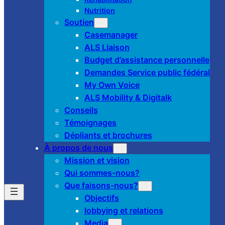
Nutrition
Soutien
Casemanager
ALS Liaison
Budget d’assistance personnelle
Demandes Service public fédéral
My Own Voice
ALS Mobility & Digitalk
Conseils
Témoignages
Dépliants et brochures
À propos de nous
Mission et vision
Qui sommes-nous?
Que faisons-nous?
Objectifs
lobbying et relations
Media