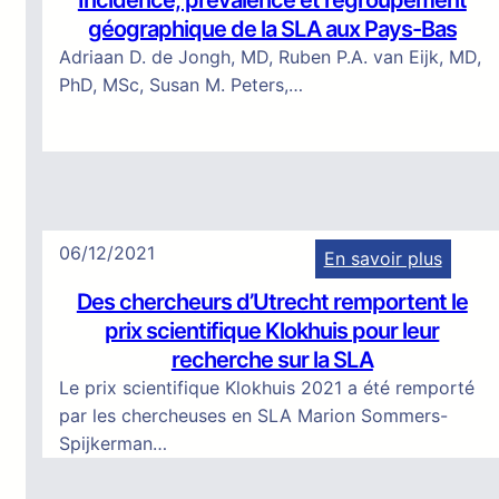
Incidence, prévalence et regroupement
I
d
r
géographique de la SLA aux Pays-Bas
n
e
e
Adriaan D. de Jongh, MD, Ruben P.A. van Eijk, MD,
c
é
d
PhD, MSc, Susan M. Peters,…
i
t
e
d
u
s
e
d
a
n
e
n
c
g
t
e
é
é
06/12/2021
En savoir plus
,
n
e
:
p
é
Des chercheurs d’Utrecht remportent le
t
D
r
t
prix scientifique Klokhuis pour leur
p
e
é
i
recherche sur la SLA
a
s
v
q
r
Le prix scientifique Klokhuis 2021 a été remporté
c
a
u
t
par les chercheuses en SLA Marion Sommers-
h
l
e
i
Spijkerman…
e
e
s
c
r
n
u
i