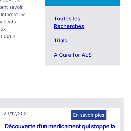
tent savoir
Internet les
Toutes les
patients
Recherches
aux
t qu’un
Trials
A Cure for ALS
23/12/2021
En savoir plus
:
Découverte d’un médicament qui stoppe la
D