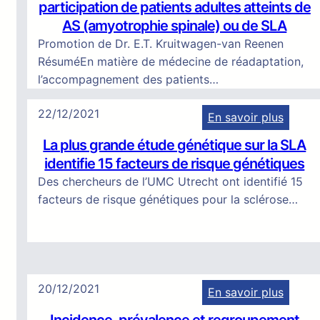
participation de patients adultes atteints de
u
AS (amyotrophie spinale) ou de SLA
a
Promotion de Dr. E.T. Kruitwagen-van Reenen
l
RésuméEn matière de médecine de réadaptation,
i
l’accompagnement des patients…
t
é
22/12/2021
En savoir plus
d
:
e
La plus grande étude génétique sur la SLA
L
v
identifie 15 facteurs de risque génétiques
a
i
Des chercheurs de l’UMC Utrecht ont identifié 15
p
e
facteurs de risque génétiques pour la sclérose…
l
e
u
n
s
m
g
a
r
t
20/12/2021
En savoir plus
a
i
:
n
è