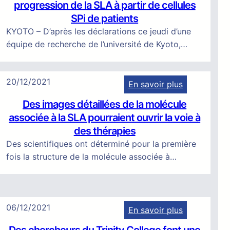
progression de la SLA à partir de cellules
é
SPi de patients
c
KYOTO – D’après les déclarations ce jeudi d’une
o
équipe de recherche de l’université de Kyoto,…
u
v
e
20/12/2021
En savoir plus
r
:
t
Des images détaillées de la molécule
D
e
associée à la SLA pourraient ouvrir la voie à
e
d
des thérapies
s
’
Des scientifiques ont déterminé pour la première
i
u
fois la structure de la molécule associée à…
m
n
a
m
g
é
e
d
06/12/2021
En savoir plus
s
i
:
d
c