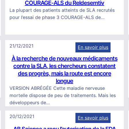
COURAGE-ALS du Reldesemtiv
y
La plupart des patients atteints de SLA recrutés
t
pour l’essai de phase 3 COURAGE-ALS de…
o
k
i
n
21/12/2021
En savoir plus
e
:
t
À la recherche de nouveaux médicaments
À
i
contre la SLA, les chercheurs constatent
l
c
des progrès, mais la route est encore
a
s
longue
r
m
VERSION ABRÉGÉE Cette maladie nerveuse
e
e
mortelle dispose de peu de traitements. Mais les
c
t
développeurs de…
h
à
e
j
20/12/2021
En savoir plus
r
o
:
c
u