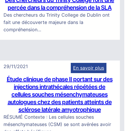
Des chercheurs du Trinity College font une
D
é
a
percée dans la compréhension de la SLA
e
t
m
Des chercheurs du Trinity College de Dublin ont
s
a
e
fait une découverte majeure dans la
c
i
n
compréhension…
h
l
t
e
l
q
r
é
u
c
e
i
h
s
s
29/11/2021
En savoir plus
e
d
t
:
u
e
Étude clinique de phase II portant sur des
o
É
r
l
injections intrathécales répétées de
p
t
s
a
cellules souches mésenchymateuses
p
u
d
m
e
autologues chez des patients atteints de
d
u
o
l
sclérose latérale amyotrophique
e
T
l
a
RÉSUMÉ Contexte : Les cellules souches
c
r
é
p
mésenchymateuses (CSM) se sont avérées avoir
l
i
c
r