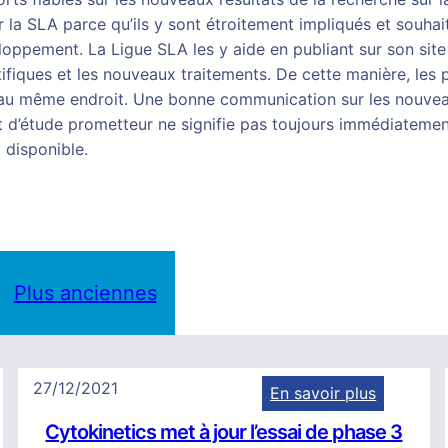
 la SLA parce qu’ils y sont étroitement impliqués et souhai
ppement. La Ligue SLA les y aide en publiant sur son site 
tifiques et les nouveaux traitements. De cette manière, les 
s au même endroit. Une bonne communication sur les nouve
tat d’étude prometteur ne signifie pas toujours immédiatemen
 disponible.
Plus anciennes
27/12/2021
En savoir plus
:
Cytokinetics met à jour l’essai de phase 3
C