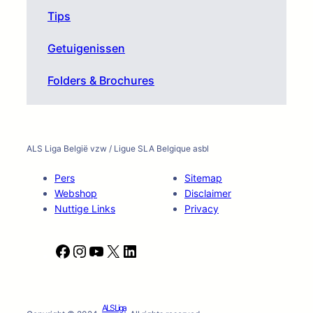
Tips
Getuigenissen
Folders & Brochures
ALS Liga België vzw / Ligue SLA Belgique asbl
Pers
Sitemap
Webshop
Disclaimer
Nuttige Links
Privacy
F
I
Y
X
L
a
n
o
i
c
s
u
n
e
t
T
k
ALS Liga
b
a
u
e