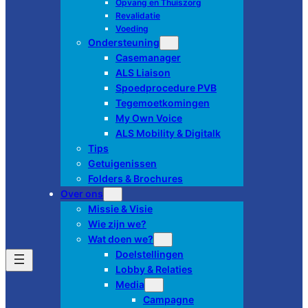
Opvang en Thuiszorg
Revalidatie
Voeding
Ondersteuning
Casemanager
ALS Liaison
Spoedprocedure PVB
Tegemoetkomingen
My Own Voice
ALS Mobility & Digitalk
Tips
Getuigenissen
Folders & Brochures
Over ons
Missie & Visie
Wie zijn we?
Wat doen we?
Doelstellingen
Lobby & Relaties
Media
Campagne