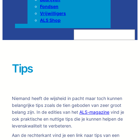
Fondsen
Vrijwilligers
ALS Shop
Z
o
e
k
e
n
Tips
Niemand heeft de wijsheid in pacht maar toch kunnen
belangrijke tips zoals de tien geboden van zeer groot
belang zijn. In de edities van het
ALS-magazine
vind je
ook praktische en nuttige tips die je kunnen helpen de
levenskwaliteit te verbeteren.
Aan de rechterkant vind je een link naar tips van een