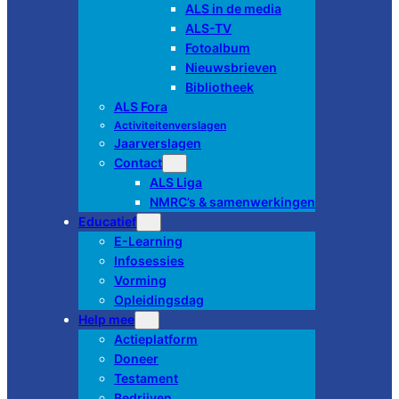
ALS in de media
ALS-TV
Fotoalbum
Nieuwsbrieven
Bibliotheek
ALS Fora
Activiteitenverslagen
Jaarverslagen
Contact
ALS Liga
NMRC’s & samenwerkingen
Educatief
E-Learning
Infosessies
Vorming
Opleidingsdag
Help mee
Actieplatform
Doneer
Testament
Bedrijven