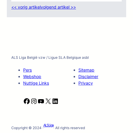
<< vorig artikel
volgend artikel >>
ALS Liga België vzw / Ligue SLA Belgique asbl
Pers
Sitemap
Webshop
Disclaimer
Nuttige Links
Privacy
F
I
Y
X
L
a
n
o
i
c
s
u
n
e
t
T
k
ALS Liga
b
a
u
e
Copyright © 2024 ·
· All rights reserved