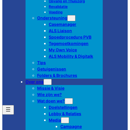
Opvang en Thuiszorg
Revalidatie
Voeding
Ondersteuning
Casemanager
ALS Liaison
Spoedprocedure PVB
Tegemoetkomingen
My Own Voice
ALS Mobility & Digitalk
Tips
Getuigenissen
Folders & Brochures
Over ons
Missie & Visie
Wie zijn we?
Wat doen we?
Doelstellingen
Lobby & Relaties
Media
Campagne