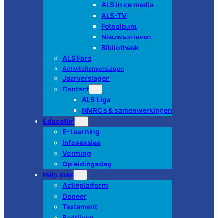
ALS in de media
ALS-TV
Fotoalbum
Nieuwsbrieven
Bibliotheek
ALS Fora
Activiteitenverslagen
Jaarverslagen
Contact
ALS Liga
NMRC’s & samenwerkingen
Educatief
E-Learning
Infosessies
Vorming
Opleidingsdag
Help mee
Actieplatform
Doneer
Testament
Bedrijven