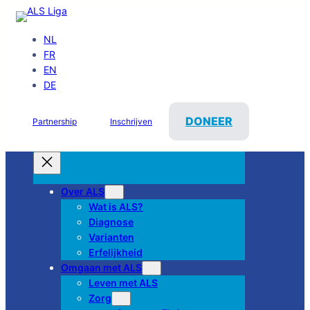
NL
FR
EN
DE
DONEER
Partnership
Inschrijven
Over ALS
Wat is ALS?
Diagnose
Varianten
Erfelijkheid
Omgaan met ALS
Leven met ALS
Zorg