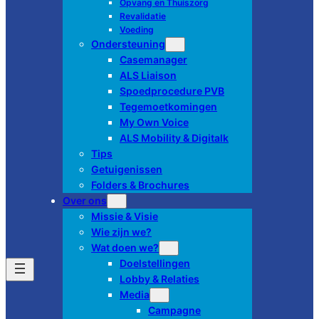
Opvang en Thuiszorg
Revalidatie
Voeding
Ondersteuning
Casemanager
ALS Liaison
Spoedprocedure PVB
Tegemoetkomingen
My Own Voice
ALS Mobility & Digitalk
Tips
Getuigenissen
Folders & Brochures
Over ons
Missie & Visie
Wie zijn we?
Wat doen we?
Doelstellingen
Lobby & Relaties
Media
Campagne