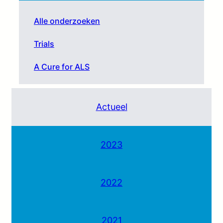
Alle onderzoeken
Trials
A Cure for ALS
Actueel
2023
2022
2021