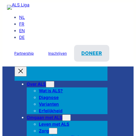
NL
FR
EN
DE
DONEER
Partnership
Inschrijven
Over ALS
Wat is ALS?
Diagnose
Varianten
Erfelijkheid
Omgaan met ALS
Leven met ALS
Zorg