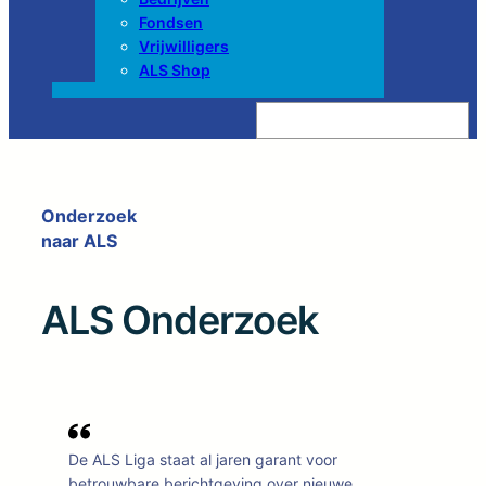
Fondsen
Vrijwilligers
ALS Shop
Z
o
e
k
e
n
Onderzoek
naar ALS
ALS Onderzoek
De ALS Liga staat al jaren garant voor
betrouwbare berichtgeving over nieuwe