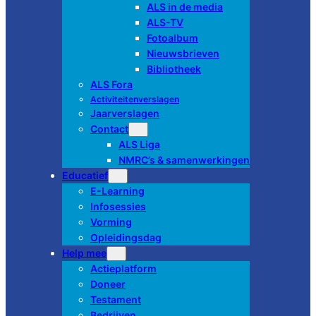
ALS in de media
ALS-TV
Fotoalbum
Nieuwsbrieven
Bibliotheek
ALS Fora
Activiteitenverslagen
Jaarverslagen
Contact
ALS Liga
NMRC’s & samenwerkingen
Educatief
E-Learning
Infosessies
Vorming
Opleidingsdag
Help mee
Actieplatform
Doneer
Testament
Bedrijven