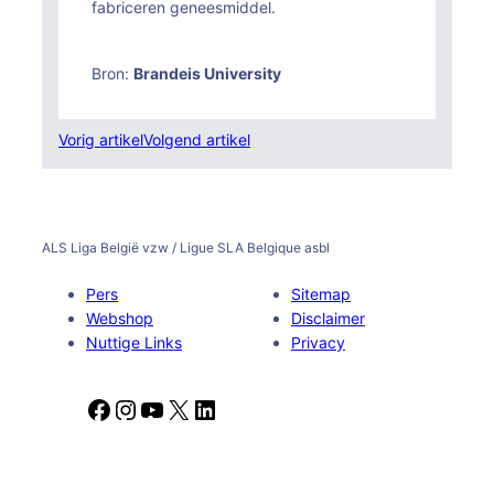
fabriceren geneesmiddel.
Bron:
Brandeis University
Vorig artikel
Volgend artikel
ALS Liga België vzw / Ligue SLA Belgique asbl
Pers
Sitemap
Webshop
Disclaimer
Nuttige Links
Privacy
F
I
Y
X
L
a
n
o
i
c
s
u
n
e
t
T
k