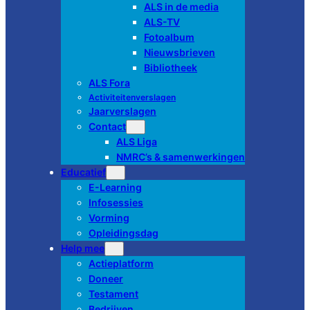
ALS in de media
ALS-TV
Fotoalbum
Nieuwsbrieven
Bibliotheek
ALS Fora
Activiteitenverslagen
Jaarverslagen
Contact
ALS Liga
NMRC’s & samenwerkingen
Educatief
E-Learning
Infosessies
Vorming
Opleidingsdag
Help mee
Actieplatform
Doneer
Testament
Bedrijven