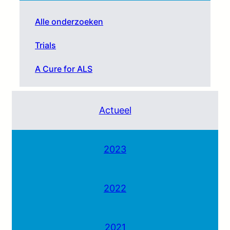
Alle onderzoeken
Trials
A Cure for ALS
Actueel
2023
2022
2021