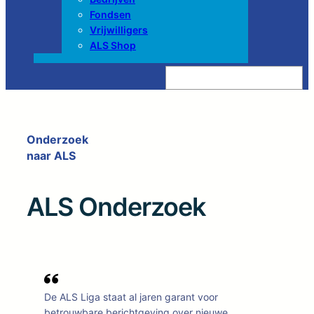
Fondsen
Vrijwilligers
ALS Shop
Z
o
e
k
e
n
Onderzoek
naar ALS
ALS Onderzoek
De ALS Liga staat al jaren garant voor
betrouwbare berichtgeving over nieuwe