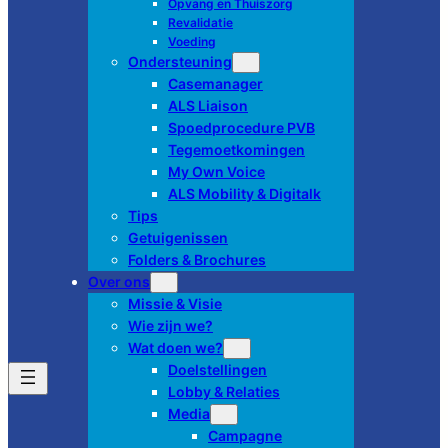
Opvang en Thuiszorg
Revalidatie
Voeding
Ondersteuning
Casemanager
ALS Liaison
Spoedprocedure PVB
Tegemoetkomingen
My Own Voice
ALS Mobility & Digitalk
Tips
Getuigenissen
Folders & Brochures
Over ons
Missie & Visie
Wie zijn we?
Wat doen we?
Doelstellingen
Lobby & Relaties
Media
Campagne