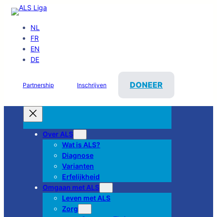
NL
FR
EN
DE
DONEER
Partnership
Inschrijven
Over ALS
Wat is ALS?
Diagnose
Varianten
Erfelijkheid
Omgaan met ALS
Leven met ALS
Zorg