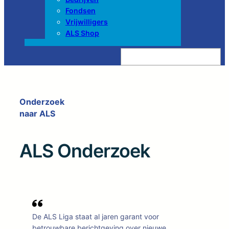
Fondsen
Vrijwilligers
ALS Shop
Z
o
e
k
e
n
Onderzoek
naar ALS
ALS Onderzoek
De ALS Liga staat al jaren garant voor
betrouwbare berichtgeving over nieuwe