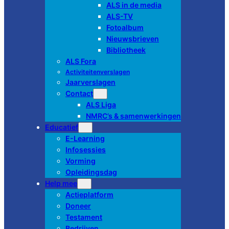
ALS in de media
ALS-TV
Fotoalbum
Nieuwsbrieven
Bibliotheek
ALS Fora
Activiteitenverslagen
Jaarverslagen
Contact
ALS Liga
NMRC’s & samenwerkingen
Educatief
E-Learning
Infosessies
Vorming
Opleidingsdag
Help mee
Actieplatform
Doneer
Testament
Bedrijven