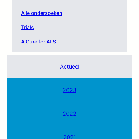
Alle onderzoeken
Trials
A Cure for ALS
Actueel
2023
2022
2021