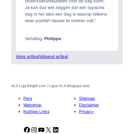
onderzoeksresultaten voor de dag komt.
Je kan dus wel zeggen dat een typische
dag in het labo een dag is waarop telkens
weer positief nieuws te melden valt.”
Vertaling:
Philippe
Vorig artikel
Volgend artikel
ALS Liga België vzw / Ligue SLA Belgique asbl
Pers
Sitemap
Webshop
Disclaimer
Nuttige Links
Privacy
F
I
Y
X
L