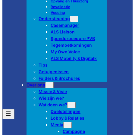
Opvang en Thuiszorg
Revalidatie
Voeding
Ondersteuning
Casemanager
ALS Liaison
Spoedprocedure PVB
Tegemoetkomingen
My Own Voice
ALS Mobility & Digitalk
Tips
Getuigenissen
Folders & Brochures
Over ons
Missie & Visie
Wie zijn we?
Wat doen we?
Doelstellingen
Lobby & Relaties
Media
Campagne