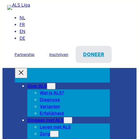
NL
FR
EN
DE
DONEER
Partnership
Inschrijven
Over ALS
Wat is ALS?
Diagnose
Varianten
Erfelijkheid
Omgaan met ALS
Leven met ALS
Zorg