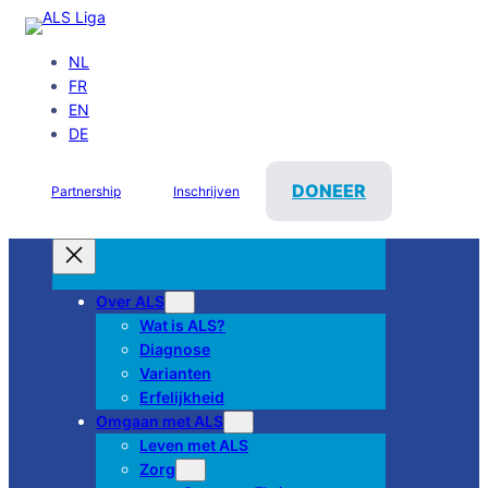
NL
FR
EN
DE
DONEER
Partnership
Inschrijven
Over ALS
Wat is ALS?
Diagnose
Varianten
Erfelijkheid
Omgaan met ALS
Leven met ALS
Zorg