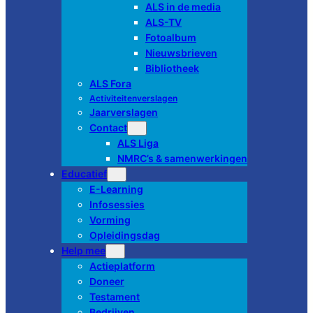
ALS in de media
ALS-TV
Fotoalbum
Nieuwsbrieven
Bibliotheek
ALS Fora
Activiteitenverslagen
Jaarverslagen
Contact
ALS Liga
NMRC’s & samenwerkingen
Educatief
E-Learning
Infosessies
Vorming
Opleidingsdag
Help mee
Actieplatform
Doneer
Testament
Bedrijven