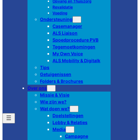
Opvang en Thuiszorg
Revalidatie
Voeding
Ondersteuning
Casemanager
ALS Liaison
Spoedprocedure PVB
Tegemoetkomingen
My Own Voice
ALS Mobility & Digitalk
Tips
Getuigenissen
Folders & Brochures
Over ons
Missie & Visie
Wie zijn we?
Wat doen we?
Doelstellingen
Lobby & Relaties
Media
Campagne