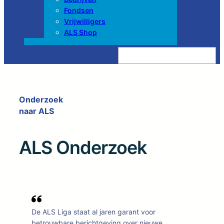
Fondsen
Vrijwilligers
ALS Shop
Z
o
e
k
e
n
Onderzoek
naar ALS
ALS Onderzoek
De ALS Liga staat al jaren garant voor
betrouwbare berichtgeving over nieuwe