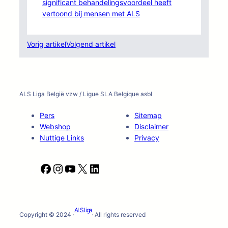
significant behandelingsvoordeel heeft
vertoond bij mensen met ALS
Vorig artikel
Volgend artikel
ALS Liga België vzw / Ligue SLA Belgique asbl
Pers
Sitemap
Webshop
Disclaimer
Nuttige Links
Privacy
F
I
Y
X
L
a
n
o
i
c
s
u
n
e
t
T
k
ALS Liga
b
a
u
e
Copyright © 2024 ·
· All rights reserved
o
g
b
d