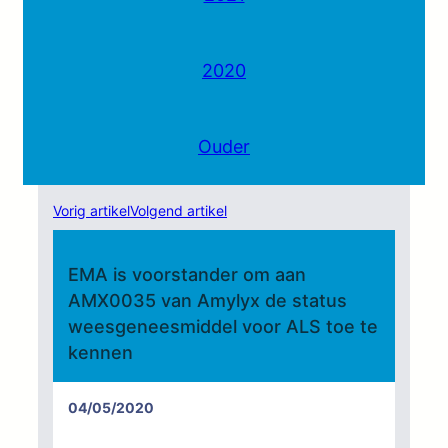
2020
Ouder
Vorig artikel
Volgend artikel
EMA is voorstander om aan
AMX0035 van Amylyx de status
weesgeneesmiddel voor ALS toe te
kennen
04/05/2020