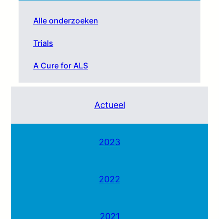
Alle onderzoeken
Trials
A Cure for ALS
Actueel
2023
2022
2021