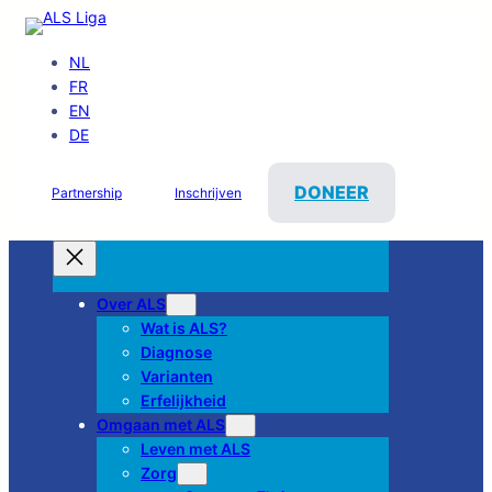
NL
FR
EN
DE
DONEER
Partnership
Inschrijven
Over ALS
Wat is ALS?
Diagnose
Varianten
Erfelijkheid
Omgaan met ALS
Leven met ALS
Zorg