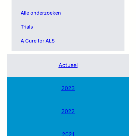
Alle onderzoeken
Trials
A Cure for ALS
Actueel
2023
2022
2021