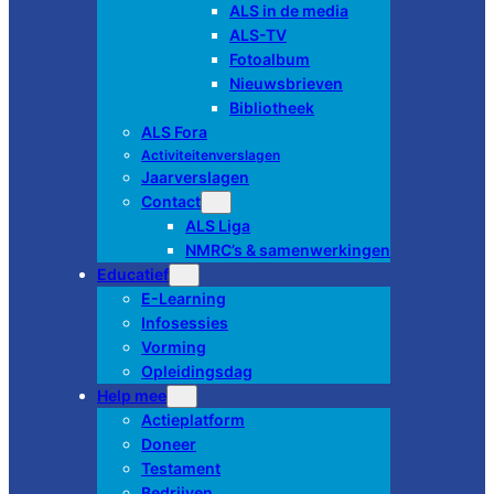
ALS in de media
ALS-TV
Fotoalbum
Nieuwsbrieven
Bibliotheek
ALS Fora
Activiteitenverslagen
Jaarverslagen
Contact
ALS Liga
NMRC’s & samenwerkingen
Educatief
E-Learning
Infosessies
Vorming
Opleidingsdag
Help mee
Actieplatform
Doneer
Testament
Bedrijven