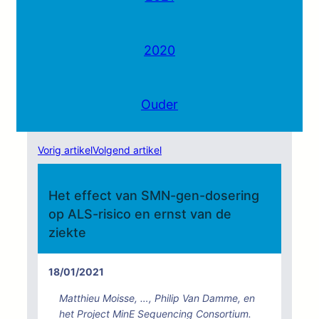
2020
Ouder
Vorig artikel
Volgend artikel
Het effect van SMN-gen-dosering
op ALS-risico en ernst van de
ziekte
18/01/2021
Matthieu Moisse, …, Philip Van Damme, en
het Project MinE Sequencing Consortium.