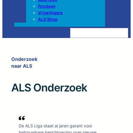
Fondsen
Vrijwilligers
ALS Shop
Z
o
e
k
e
n
Onderzoek
naar ALS
ALS Onderzoek
De ALS Liga staat al jaren garant voor
betrouwbare berichtgeving over nieuwe