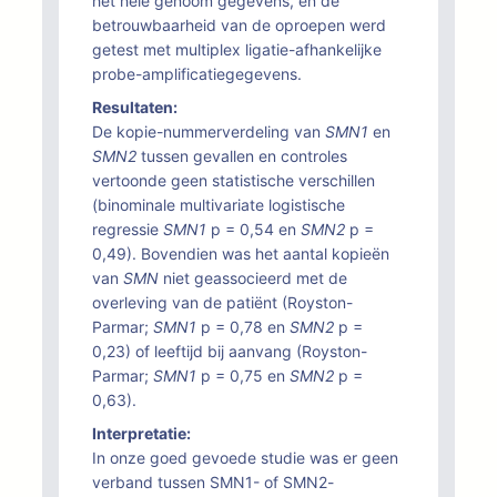
het hele genoom gegevens, en de
betrouwbaarheid van de oproepen werd
getest met multiplex ligatie-afhankelijke
probe-amplificatiegegevens.
Resultaten:
De kopie-nummerverdeling van
SMN1
en
SMN2
tussen gevallen en controles
vertoonde geen statistische verschillen
(binominale multivariate logistische
regressie
SMN1
p = 0,54 en
SMN2
p =
0,49). Bovendien was het aantal kopieën
van
SMN
niet geassocieerd met de
overleving van de patiënt (Royston-
Parmar;
SMN1
p = 0,78 en
SMN2
p =
0,23) of leeftijd bij aanvang (Royston-
Parmar;
SMN1
p = 0,75 en
SMN2
p =
0,63).
Interpretatie:
In onze goed gevoede studie was er geen
verband tussen SMN1- of SMN2-