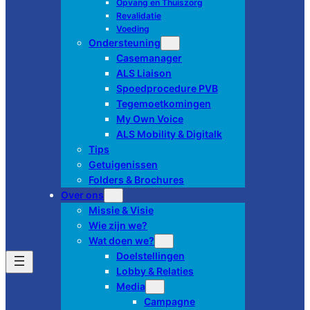
Opvang en Thuiszorg
Revalidatie
Voeding
Ondersteuning
Casemanager
ALS Liaison
Spoedprocedure PVB
Tegemoetkomingen
My Own Voice
ALS Mobility & Digitalk
Tips
Getuigenissen
Folders & Brochures
Over ons
Missie & Visie
Wie zijn we?
Wat doen we?
Doelstellingen
Lobby & Relaties
Media
Campagne