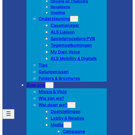
Opvang en Thuiszorg
Revalidatie
Voeding
Ondersteuning
Casemanager
ALS Liaison
Spoedprocedure PVB
Tegemoetkomingen
My Own Voice
ALS Mobility & Digitalk
Tips
Getuigenissen
Folders & Brochures
Over ons
Missie & Visie
Wie zijn we?
Wat doen we?
Doelstellingen
Lobby & Relaties
Media
Campagne