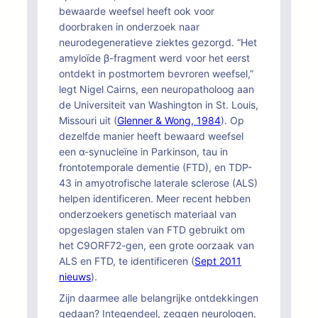
bewaarde weefsel heeft ook voor
doorbraken in onderzoek naar
neurodegeneratieve ziektes gezorgd. “Het
amyloïde β-fragment werd voor het eerst
ontdekt in postmortem bevroren weefsel,”
legt Nigel Cairns, een neuropatholoog aan
de Universiteit van Washington in St. Louis,
Missouri uit (
Glenner & Wong, 1984
). Op
dezelfde manier heeft bewaard weefsel
een α-synucleïne in Parkinson, tau in
frontotemporale dementie (FTD), en TDP-
43 in amyotrofische laterale sclerose (ALS)
helpen identificeren. Meer recent hebben
onderzoekers genetisch materiaal van
opgeslagen stalen van FTD gebruikt om
het C9ORF72-gen, een grote oorzaak van
ALS en FTD, te identificeren (
Sept 2011
nieuws
).
Zijn daarmee alle belangrijke ontdekkingen
gedaan? Integendeel, zeggen neurologen.