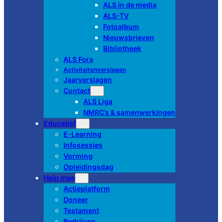
ALS in de media
ALS-TV
Fotoalbum
Nieuwsbrieven
Bibliotheek
ALS Fora
Activiteitenverslagen
Jaarverslagen
Contact
ALS Liga
NMRC’s & samenwerkingen
Educatief
E-Learning
Infosessies
Vorming
Opleidingsdag
Help mee
Actieplatform
Doneer
Testament
Bedrijven