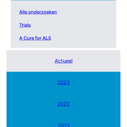
Alle onderzoeken
Trials
A Cure for ALS
Actueel
2023
2022
2021