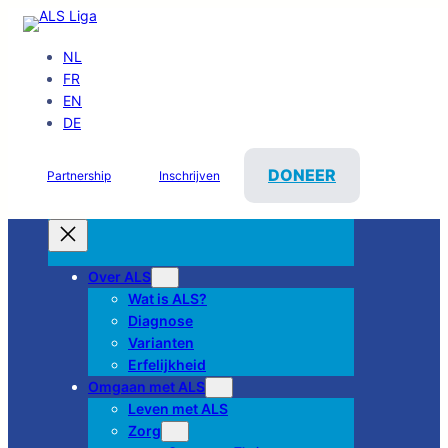
NL
FR
EN
DE
DONEER
Partnership
Inschrijven
Over ALS
Wat is ALS?
Diagnose
Varianten
Erfelijkheid
Omgaan met ALS
Leven met ALS
Zorg