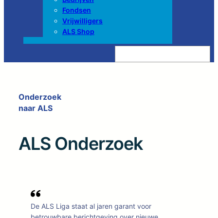
Fondsen
Vrijwilligers
ALS Shop
Z
o
e
k
e
n
Onderzoek
naar ALS
ALS Onderzoek
De ALS Liga staat al jaren garant voor
betrouwbare berichtgeving over nieuwe