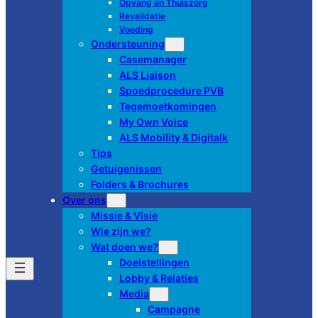
Opvang en Thuiszorg
Revalidatie
Voeding
Ondersteuning
Casemanager
ALS Liaison
Spoedprocedure PVB
Tegemoetkomingen
My Own Voice
ALS Mobility & Digitalk
Tips
Getuigenissen
Folders & Brochures
Over ons
Missie & Visie
Wie zijn we?
Wat doen we?
Doelstellingen
Lobby & Relaties
Media
Campagne