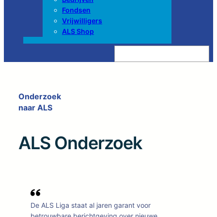
Fondsen
Vrijwilligers
ALS Shop
Z
o
e
k
e
n
Onderzoek
naar ALS
ALS Onderzoek
De ALS Liga staat al jaren garant voor
betrouwbare berichtgeving over nieuwe