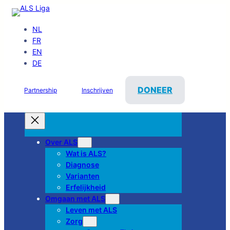
NL
FR
EN
DE
DONEER
Partnership
Inschrijven
Over ALS
Wat is ALS?
Diagnose
Varianten
Erfelijkheid
Omgaan met ALS
Leven met ALS
Zorg