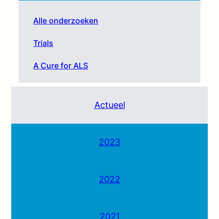
Alle onderzoeken
Trials
A Cure for ALS
Actueel
2023
2022
2021