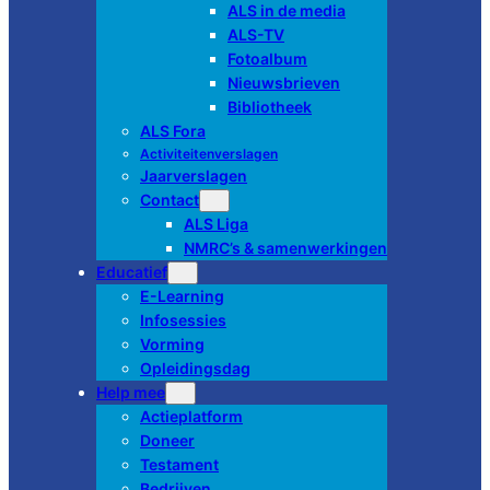
ALS in de media
ALS-TV
Fotoalbum
Nieuwsbrieven
Bibliotheek
ALS Fora
Activiteitenverslagen
Jaarverslagen
Contact
ALS Liga
NMRC’s & samenwerkingen
Educatief
E-Learning
Infosessies
Vorming
Opleidingsdag
Help mee
Actieplatform
Doneer
Testament
Bedrijven