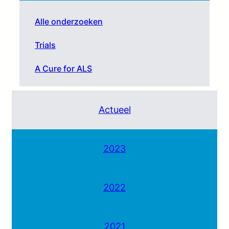
Alle onderzoeken
Trials
A Cure for ALS
Actueel
2023
2022
2021