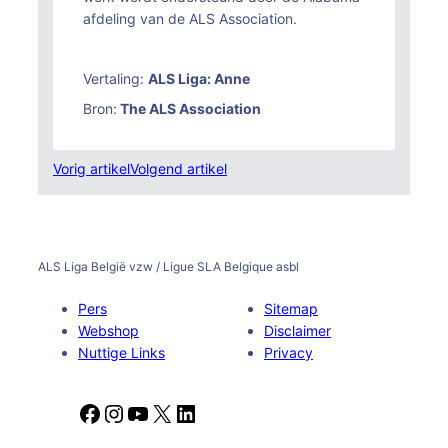
afdeling van de ALS Association.
Vertaling:
ALS Liga: Anne
Bron:
The ALS Association
Vorig artikel
Volgend artikel
ALS Liga België vzw / Ligue SLA Belgique asbl
Pers
Sitemap
Webshop
Disclaimer
Nuttige Links
Privacy
F
I
Y
X
L
a
n
o
i