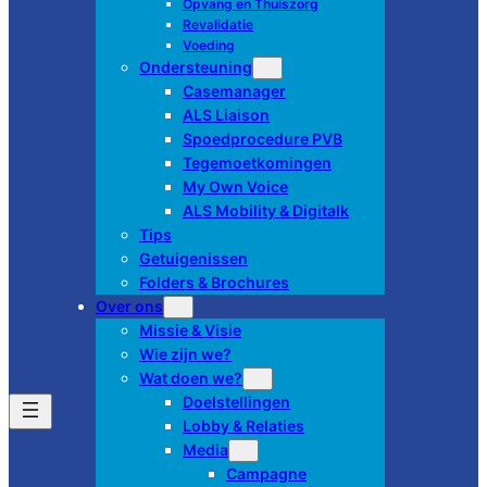
Opvang en Thuiszorg
Revalidatie
Voeding
Ondersteuning
Casemanager
ALS Liaison
Spoedprocedure PVB
Tegemoetkomingen
My Own Voice
ALS Mobility & Digitalk
Tips
Getuigenissen
Folders & Brochures
Over ons
Missie & Visie
Wie zijn we?
Wat doen we?
Doelstellingen
Lobby & Relaties
Media
Campagne