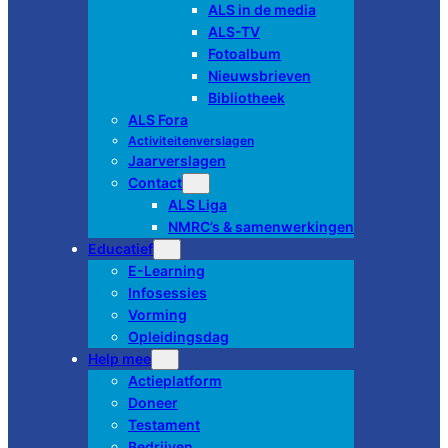
ALS in de media
ALS-TV
Fotoalbum
Nieuwsbrieven
Bibliotheek
ALS Fora
Activiteitenverslagen
Jaarverslagen
Contact
ALS Liga
NMRC’s & samenwerkingen
Educatief
E-Learning
Infosessies
Vorming
Opleidingsdag
Help mee
Actieplatform
Doneer
Testament
Bedrijven