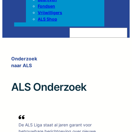
Fondsen
Vrijwilligers
ALS Shop
Z
o
e
k
e
n
Onderzoek
naar ALS
ALS Onderzoek
De ALS Liga staat al jaren garant voor
betrouwbare berichtgeving over nieuwe