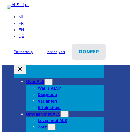
NL
FR
EN
DE
DONEER
Partnership
Inschrijven
Over ALS
Wat is ALS?
Diagnose
Varianten
Erfelijkheid
Omgaan met ALS
Leven met ALS
Zorg