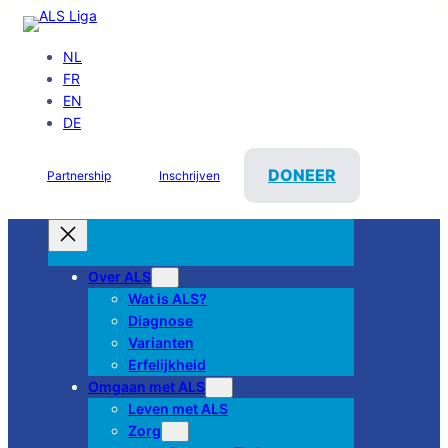
NL
FR
EN
DE
DONEER
Partnership
Inschrijven
Over ALS
Wat is ALS?
Diagnose
Varianten
Erfelijkheid
Omgaan met ALS
Leven met ALS
Zorg