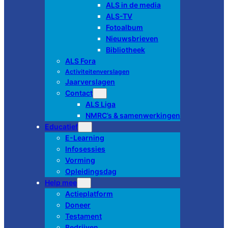
ALS in de media
ALS-TV
Fotoalbum
Nieuwsbrieven
Bibliotheek
ALS Fora
Activiteitenverslagen
Jaarverslagen
Contact
ALS Liga
NMRC’s & samenwerkingen
Educatief
E-Learning
Infosessies
Vorming
Opleidingsdag
Help mee
Actieplatform
Doneer
Testament
Bedrijven