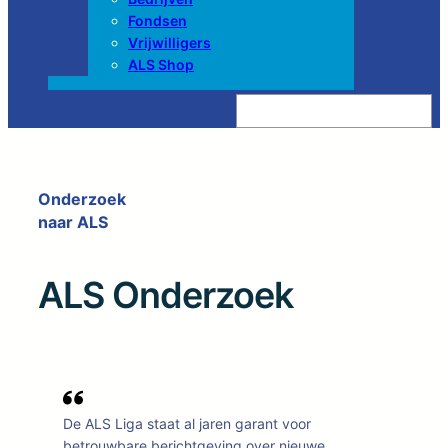
Fondsen
Vrijwilligers
ALS Shop
Z
o
e
k
e
n
Onderzoek
naar ALS
ALS Onderzoek
De ALS Liga staat al jaren garant voor
betrouwbare berichtgeving over nieuwe