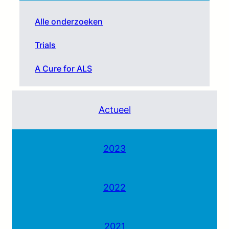
Alle onderzoeken
Trials
A Cure for ALS
Actueel
2023
2022
2021