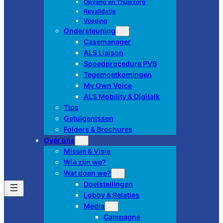
Opvang en Thuiszorg
Revalidatie
Voeding
Ondersteuning
Casemanager
ALS Liaison
Spoedprocedure PVB
Tegemoetkomingen
My Own Voice
ALS Mobility & Digitalk
Tips
Getuigenissen
Folders & Brochures
Over ons
Missie & Visie
Wie zijn we?
Wat doen we?
Doelstellingen
Lobby & Relaties
Media
Campagne