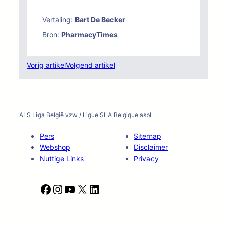
Vertaling:
Bart De Becker
Bron:
PharmacyTimes
Vorig artikel
Volgend artikel
ALS Liga België vzw / Ligue SLA Belgique asbl
Pers
Sitemap
Webshop
Disclaimer
Nuttige Links
Privacy
F
I
Y
X
L
a
n
o
i
c
s
u
n
e
t
T
k