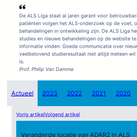
De ALS Liga staat al jaren garant voor betrouwba
patiënten volgen het ALS-onderzoek op de voet, om
behandelingen in ontwikkeling zijn. De ALS Liga h
studies en nieuwe behandelingen op de website te 
informatie vinden. Goede communicatie over nieuw
veelbelovend studieresultaat niet altijd meteen w
is.
Prof. Philip Van Damme
Actueel
2023
2022
2021
2020
Vorig artikel
Volgend artikel
Veranderde locatie van ADAR2 in ALS