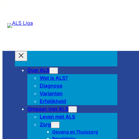
Over ALS
Wat is ALS?
Diagnose
Varianten
Erfelijkheid
Omgaan met ALS
Leven met ALS
Zorg
Opvang en Thuiszorg
Revalidatie