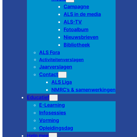
Campagne
ALS in de media
ALS-TV
Fotoalbum
Nieuwsbrieven
Bibliotheek
ALS Fora
Activiteitenverslagen
Jaarverslagen
Contact
ALS Liga
NMRC’s & samenwerkingen
Educatief
E-Learning
Infosessies
Vorming
Opleidingsdag
Help mee