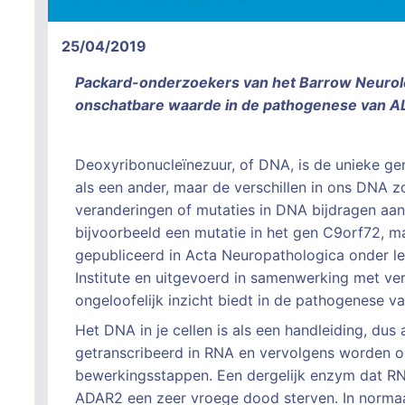
25/04/2019
Packard-onderzoekers van het Barrow Neurologi
onschatbare waarde in de pathogenese van A
Deoxyribonucleïnezuur, of DNA, is de unieke ge
als een ander, maar de verschillen in ons DNA 
veranderingen of mutaties in DNA bijdragen aa
bijvoorbeeld een mutatie in het gen C9orf72, ma
gepubliceerd in Acta Neuropathologica onder le
Institute en uitgevoerd in samenwerking met ver
ongeloofelijk inzicht biedt in de pathogenese v
Het DNA in je cellen is als een handleiding, du
getranscribeerd in RNA en vervolgens worden om
bewerkingsstappen. Een dergelijk enzym dat R
ADAR2 een zeer vroege dood sterven. In normaa