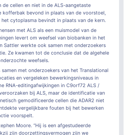
de cellen en niet in de ALS-aangetaste
 de kofferbak bevond in plaats van de voorstoel,
n het cytoplasma bevindt in plaats van de kern.
mensen met ALS als een muismodel van de
nningen levert om weefsel van biobanken in het
van Sattler werkte ook samen met onderzoekers
ie. Ze kwamen tot de conclusie dat de algehele
 onderzochte weefsels.
 samen met onderzoekers van het Translational
caties en vergeleken bewerkingsniveaus in
e RNA-editingafwijkingen in C9orf72 ALS /
eroorzaken bij ALS, maar de identificatie van
enetisch gemodificeerde cellen die ADAR2 niet
ntdekte vergelijkbare fouten bij het bewerken
ctie voorspelt.
tephen Moore. “Hij is een afgestudeerde
nkzij zijn doorzettingsvermogen zijn we