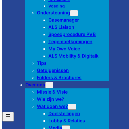
Voeding
Ondersteuning
Casemanager
ALS Liaison
Spoedprocedure PVB
Tegemoetkomingen
My Own Voice
ALS Mobility & Digitalk
Tips
Getuigenissen
Folders & Brochures
Over ons
Missie & Visie
Wie zijn we?
Wat doen we?
Doelstellingen
Lobby & Relaties
Media