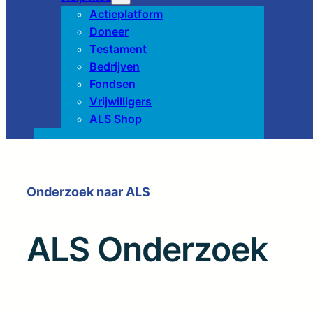
Actieplatform
Doneer
Testament
Bedrijven
Fondsen
Vrijwilligers
ALS Shop
Onderzoek naar ALS
ALS Onderzoek