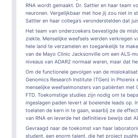
RNA wordt gemaakt. Dr. Sattler en haar team v
neuronen. Vergelijkbaar met hoe jij zou niet in 
Sattler en haar collega’s veronderstelden dat j
Het team van onderzoekers bevestigde de misl
ziekte. Menselijke weefsels werden verkregen va
hele land te verzamelen en toegankelijk te mak
van de Mayo Clinic Jacksonville om een ALS-mu
niveaus van ADAR2 normaal waren, maar dat het
Om de functionele gevolgen van de mislokalisa
Genomics Research Institute (TGen) in Phoenix
menselijke weefselmonsters van patiënten met 
FTD. Toekomstige studies zijn nodig om te bepa
ingeslagen paden levert al boeiende leads op. 
toelaten de kern in te gaan, waarbij ze de eff
van RNA en leverde het definitieve bewijs dat A
Gevraagd naar de toekomst van haar laboratorium
student, een enorm talent, die het project pusht