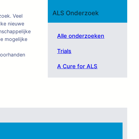
ALS Onderzoek
zoek. Veel
lke nieuwe
nschappelijke
Alle onderzoeken
le mogelijke
Trials
 voorhanden
A Cure for ALS