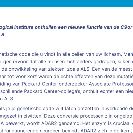
cal Institute onthullen een nieuwe functie van de C9orf
LS
netische code die u vindt in alle cellen van uw lichaam.
zorgen ervoor dat alle mensen zich anders gedragen, kijken
n de ontwikkeling van ziekten, zoals ALS. Een van de mee
ar tot voor kort waren de echte effecten van deze mutatie n
iding van Packard Center-onderzoeker Associate Professor 
schillende Packard Center-collega’s, onthult echter een n
an ALS.
s als je je genetische code wilt laten omzetten in werkende
gezet in eiwitten. Deze conversie processen zijn ongeloofl
NA bewerkt, wordt ADAR2 genoemd. Het enzym is cruciaal o
l functionerende neuronen bevindt ADAR2 zich in de kern,