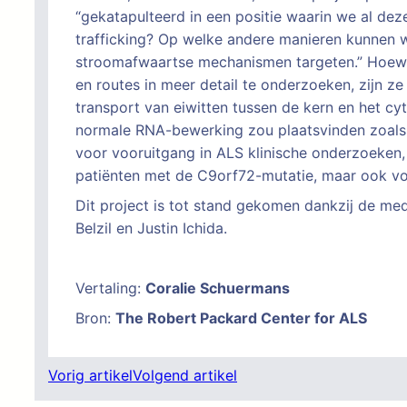
“gekatapulteerd in een positie waarin we al de
trafficking? Op welke andere manieren kunnen 
stroomafwaartse mechanismen targeten.” Hoewe
en routes in meer detail te onderzoeken, zijn z
transport van eiwitten tussen de kern en het c
normale RNA-bewerking zou plaatsvinden zoals
voor vooruitgang in ALS klinische onderzoeken, 
patiënten met de C9orf72-mutatie, maar ook vo
Dit project is tot stand gekomen dankzij de me
Belzil en Justin Ichida.
Vertaling:
Coralie Schuermans
Bron:
The Robert Packard Center for ALS
Vorig artikel
Volgend artikel