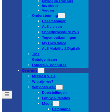
Opvang en Thuiszorg
Revalidatie
Voeding
Ondersteuning
Casemanager
ALS Liaison
Spoedprocedure PVB
Tegemoetkomingen
My Own Voice
ALS Mobility & Digitalk
Tips
Getuigenissen
Folders & Brochures
Over ons
Missie & Visie
Wie zijn we?
Wat doen we?
Doelstellingen
Lobby & Relaties
Media
Campagne