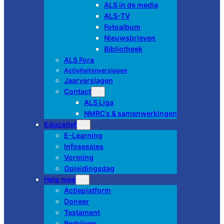
ALS in de media
ALS-TV
Fotoalbum
Nieuwsbrieven
Bibliotheek
ALS Fora
Activiteitenverslagen
Jaarverslagen
Contact
ALS Liga
NMRC’s & samenwerkingen
Educatief
E-Learning
Infosessies
Vorming
Opleidingsdag
Help mee
Actieplatform
Doneer
Testament
Bedrijven