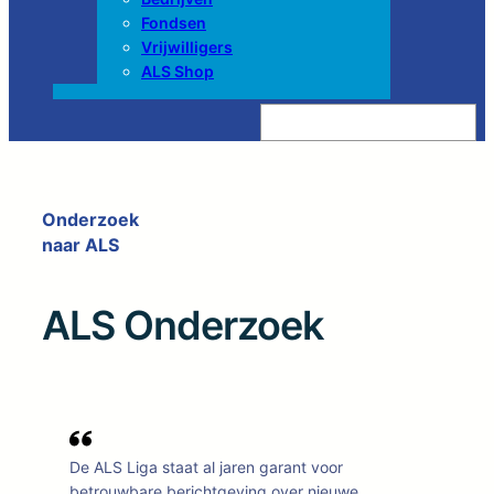
Fondsen
Vrijwilligers
ALS Shop
Z
o
e
k
e
n
Onderzoek
naar ALS
ALS Onderzoek
De ALS Liga staat al jaren garant voor
betrouwbare berichtgeving over nieuwe