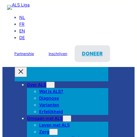
NL
FR
EN
DE
DONEER
Partnership
Inschrijven
Over ALS
Wat is ALS?
Diagnose
Varianten
Erfelijkheid
Omgaan met ALS
Leven met ALS
Zorg