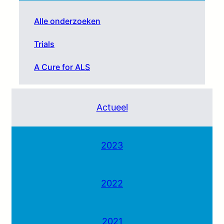
Alle onderzoeken
Trials
A Cure for ALS
Actueel
2023
2022
2021