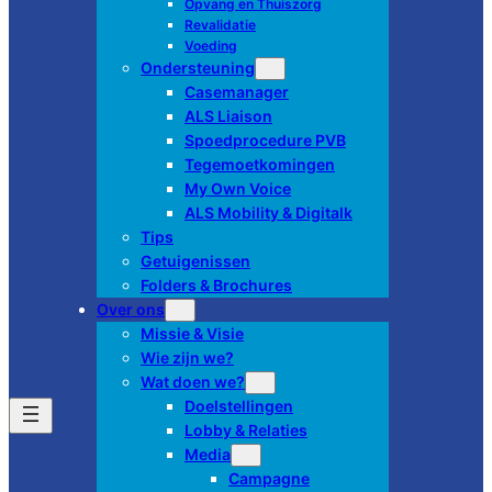
Opvang en Thuiszorg
Revalidatie
Voeding
Ondersteuning
Casemanager
ALS Liaison
Spoedprocedure PVB
Tegemoetkomingen
My Own Voice
ALS Mobility & Digitalk
Tips
Getuigenissen
Folders & Brochures
Over ons
Missie & Visie
Wie zijn we?
Wat doen we?
Doelstellingen
Lobby & Relaties
Media
Campagne