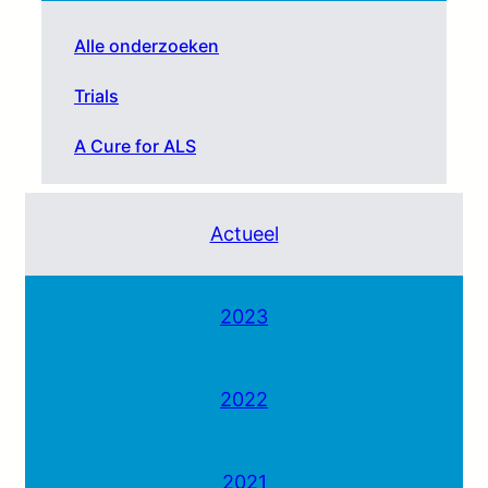
Alle onderzoeken
Trials
A Cure for ALS
Actueel
2023
2022
2021