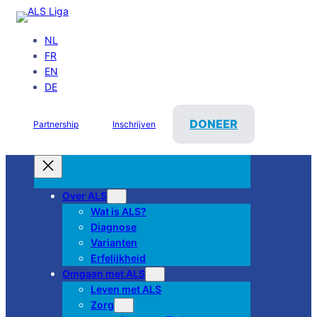
NL
FR
EN
DE
DONEER
Partnership
Inschrijven
Over ALS
Wat is ALS?
Diagnose
Varianten
Erfelijkheid
Omgaan met ALS
Leven met ALS
Zorg