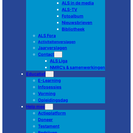
ALS in de media
ALS-TV
Fotoalbum
Nieuwsbrieven
Bibliotheek
ALS Fora
Activiteitenverslagen
Jaarverslagen
Contact
ALS Liga
NMRC’s & samenwerkingen
Educatief
E-Learning
Infosessies
Vorming
Opleidingsdag
Help mee
Actieplatform
Doneer
Testament
Bedrijven