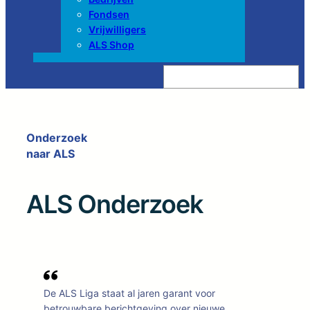
Fondsen
Vrijwilligers
ALS Shop
Z
o
e
k
e
n
Onderzoek
naar ALS
ALS Onderzoek
De ALS Liga staat al jaren garant voor
betrouwbare berichtgeving over nieuwe