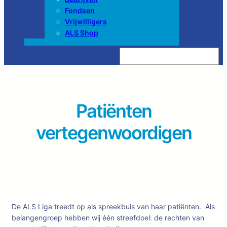
Fondsen
Vrijwilligers
ALS Shop
Z
o
e
k
e
n
Patiënten
vertegenwoordigen
De ALS Liga treedt op als spreekbuis van haar patiënten. Als
belangengroep hebben wij één streefdoel: de rechten van