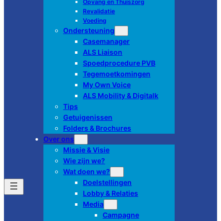
Opvang en Thuiszorg
Revalidatie
Voeding
Ondersteuning
Casemanager
ALS Liaison
Spoedprocedure PVB
Tegemoetkomingen
My Own Voice
ALS Mobility & Digitalk
Tips
Getuigenissen
Folders & Brochures
Over ons
Missie & Visie
Wie zijn we?
Wat doen we?
Doelstellingen
Lobby & Relaties
Media
Campagne