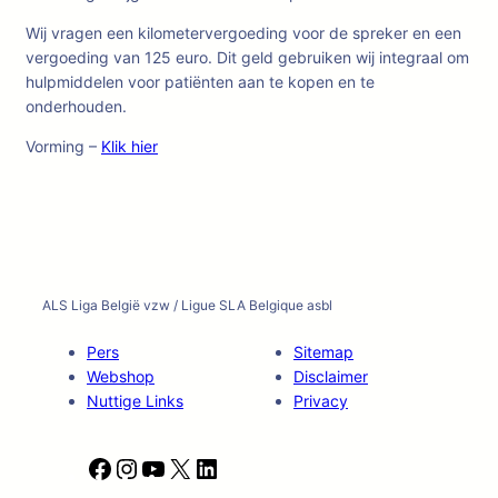
Wij vragen een kilometervergoeding voor de spreker en een
vergoeding van 125 euro. Dit geld gebruiken wij integraal om
hulpmiddelen voor patiënten aan te kopen en te
onderhouden.
Vorming –
Klik hier
ALS Liga België vzw / Ligue SLA Belgique asbl
Pers
Sitemap
Webshop
Disclaimer
Nuttige Links
Privacy
F
I
Y
X
L
a
n
o
i