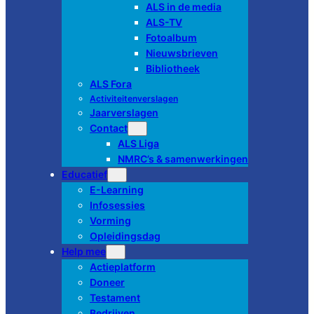
ALS in de media
ALS-TV
Fotoalbum
Nieuwsbrieven
Bibliotheek
ALS Fora
Activiteitenverslagen
Jaarverslagen
Contact
ALS Liga
NMRC’s & samenwerkingen
Educatief
E-Learning
Infosessies
Vorming
Opleidingsdag
Help mee
Actieplatform
Doneer
Testament
Bedrijven