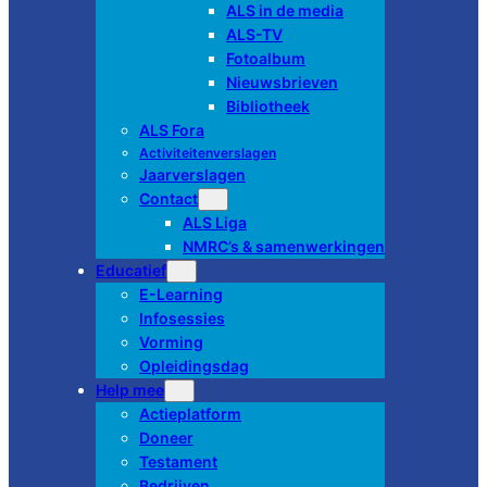
ALS in de media
ALS-TV
Fotoalbum
Nieuwsbrieven
Bibliotheek
ALS Fora
Activiteitenverslagen
Jaarverslagen
Contact
ALS Liga
NMRC’s & samenwerkingen
Educatief
E-Learning
Infosessies
Vorming
Opleidingsdag
Help mee
Actieplatform
Doneer
Testament
Bedrijven