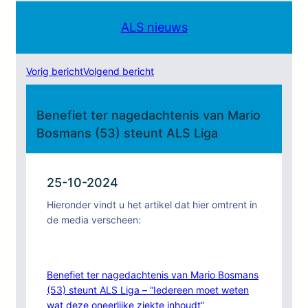
ALS nieuws
Vorig bericht
Volgend bericht
Benefiet ter nagedachtenis van Mario
Bosmans (53) steunt ALS Liga
25-10-2024
Hieronder vindt u het artikel dat hier omtrent in
de media verscheen:
Benefiet ter nagedachtenis van Mario Bosmans
(53) steunt ALS Liga – “Iedereen moet weten
wat deze oneerlijke ziekte inhoudt”