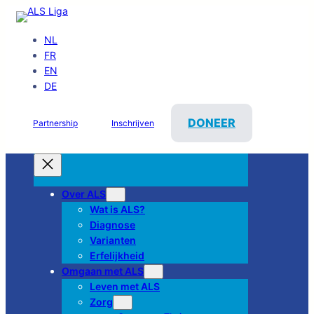
NL
FR
EN
DE
DONEER
Partnership
Inschrijven
Over ALS
Wat is ALS?
Diagnose
Varianten
Erfelijkheid
Omgaan met ALS
Leven met ALS
Zorg