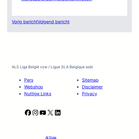
Vorig bericht
Volgend bericht
ALS Liga België vzw / Ligue SLA Belgique asbl
Pers
Sitemap
Webshop
Disclaimer
Nuttige Links
Privacy
F
I
Y
X
L
a
n
o
i
c
s
u
n
e
t
T
k
ALS Liga