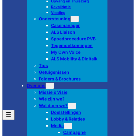
Opvang en Thuiszorg
Revalidatie
Voeding
Ondersteuning
Casemanager
ALS Liaison
Spoedprocedure PVB
Tegemoetkomingen
My Own Voice
ALS Mobility & Digitalk
Tips
Getuigenissen
Folders & Brochures
Over ons
Missie & Visie
Wie zijn we?
Wat doen we?
Doelstellingen
Lobby & Relaties
Media
Campagne