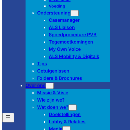
Voeding
Ondersteuning
Casemanager
ALS Liaison
Spoedprocedure PVB
Tegemoetkomingen
My Own Voice
ALS Mobility & Digitalk
Tips
Getuigenissen
Folders & Brochures
Over ons
Missie & Visie
Wie zijn we?
Wat doen we?
Doelstellingen
Lobby & Relaties
Media