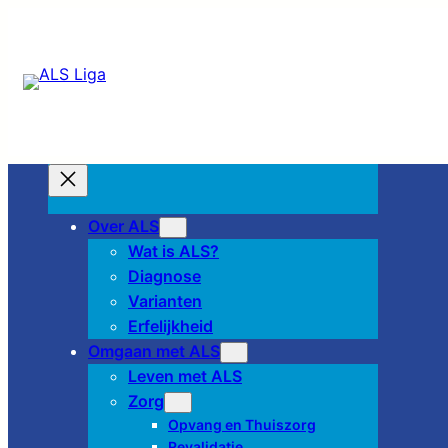
Over ALS
Wat is ALS?
Diagnose
Varianten
Erfelijkheid
Omgaan met ALS
Leven met ALS
Zorg
Opvang en Thuiszorg
Revalidatie