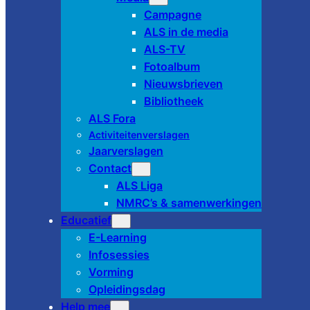
Campagne
ALS in de media
ALS-TV
Fotoalbum
Nieuwsbrieven
Bibliotheek
ALS Fora
Activiteitenverslagen
Jaarverslagen
Contact
ALS Liga
NMRC’s & samenwerkingen
Educatief
E-Learning
Infosessies
Vorming
Opleidingsdag
Help mee