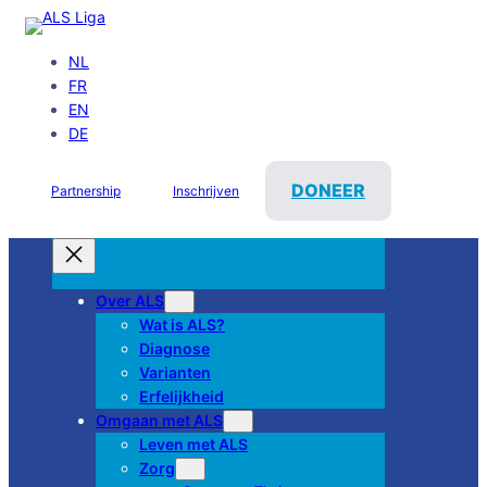
NL
FR
EN
DE
DONEER
Partnership
Inschrijven
Over ALS
Wat is ALS?
Diagnose
Varianten
Erfelijkheid
Omgaan met ALS
Leven met ALS
Zorg