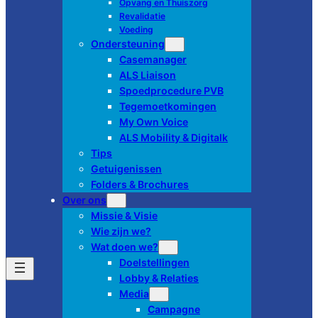
Opvang en Thuiszorg
Revalidatie
Voeding
Ondersteuning
Casemanager
ALS Liaison
Spoedprocedure PVB
Tegemoetkomingen
My Own Voice
ALS Mobility & Digitalk
Tips
Getuigenissen
Folders & Brochures
Over ons
Missie & Visie
Wie zijn we?
Wat doen we?
Doelstellingen
Lobby & Relaties
Media
Campagne