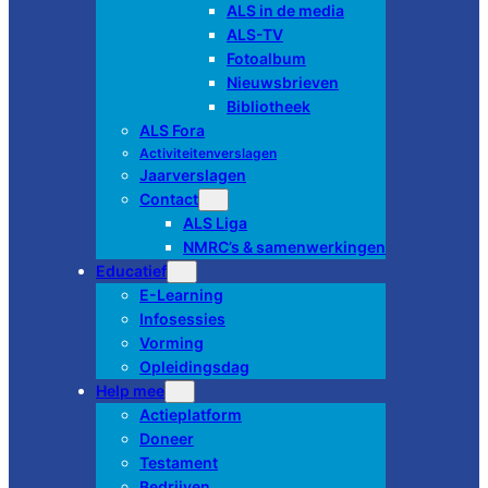
ALS in de media
ALS-TV
Fotoalbum
Nieuwsbrieven
Bibliotheek
ALS Fora
Activiteitenverslagen
Jaarverslagen
Contact
ALS Liga
NMRC’s & samenwerkingen
Educatief
E-Learning
Infosessies
Vorming
Opleidingsdag
Help mee
Actieplatform
Doneer
Testament
Bedrijven