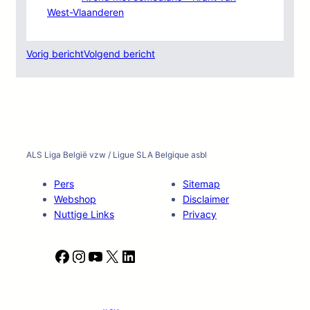
West-Vlaanderen
Vorig bericht
Volgend bericht
ALS Liga België vzw / Ligue SLA Belgique asbl
Pers
Sitemap
Webshop
Disclaimer
Nuttige Links
Privacy
F
I
Y
X
L
a
n
o
i
c
s
u
n
e
t
T
k