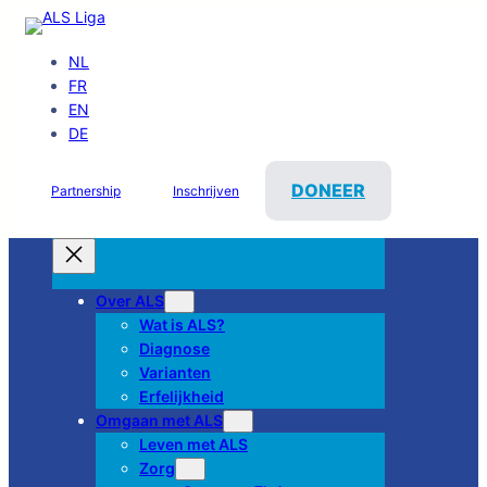
NL
FR
EN
DE
DONEER
Partnership
Inschrijven
Over ALS
Wat is ALS?
Diagnose
Varianten
Erfelijkheid
Omgaan met ALS
Leven met ALS
Zorg