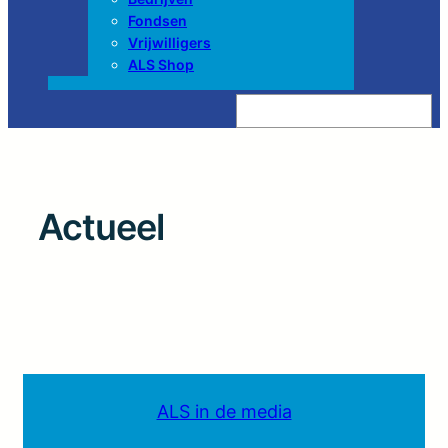
Fondsen
Vrijwilligers
ALS Shop
Z
o
e
k
e
n
Actueel
ALS in de media