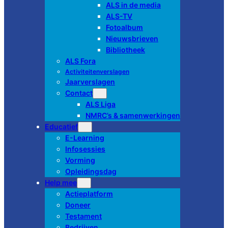
ALS in de media
ALS-TV
Fotoalbum
Nieuwsbrieven
Bibliotheek
ALS Fora
Activiteitenverslagen
Jaarverslagen
Contact
ALS Liga
NMRC’s & samenwerkingen
Educatief
E-Learning
Infosessies
Vorming
Opleidingsdag
Help mee
Actieplatform
Doneer
Testament
Bedrijven