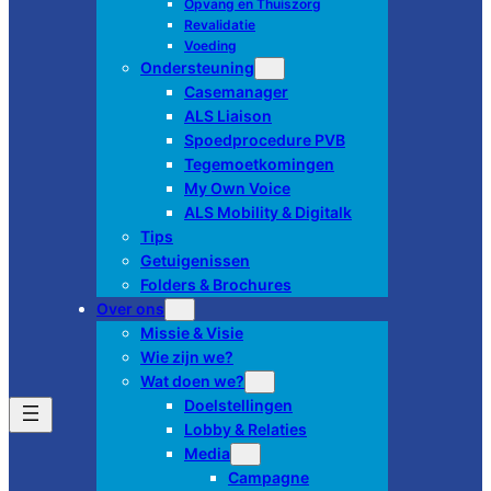
Opvang en Thuiszorg
Revalidatie
Voeding
Ondersteuning
Casemanager
ALS Liaison
Spoedprocedure PVB
Tegemoetkomingen
My Own Voice
ALS Mobility & Digitalk
Tips
Getuigenissen
Folders & Brochures
Over ons
Missie & Visie
Wie zijn we?
Wat doen we?
Doelstellingen
Lobby & Relaties
Media
Campagne