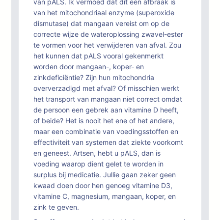
van pALS. Ik vermoed dat dit een afbraak is
van het mitochondriaal enzyme (superoxide
dismutase) dat mangaan vereist om op de
correcte wijze de wateroplossing zwavel-ester
te vormen voor het verwijderen van afval. Zou
het kunnen dat pALS vooral gekenmerkt
worden door mangaan-, koper- en
zinkdeficiëntie? Zijn hun mitochondria
oververzadigd met afval? Of misschien werkt
het transport van mangaan niet correct omdat
de persoon een gebrek aan vitamine D heeft,
of beide? Het is nooit het ene of het andere,
maar een combinatie van voedingsstoffen en
effectiviteit van systemen dat ziekte voorkomt
en geneest. Artsen, hebt u pALS, dan is
voeding waarop dient gelet te worden in
surplus bij medicatie. Jullie gaan zeker geen
kwaad doen door hen genoeg vitamine D3,
vitamine C, magnesium, mangaan, koper, en
zink te geven.