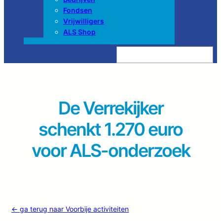
Fondsen
Vrijwilligers
ALS Shop
Z
o
e
k
e
n
De Verrekijker
schenkt 1.270 euro
voor ALS-onderzoek
← ga terug naar Voorbije activiteiten