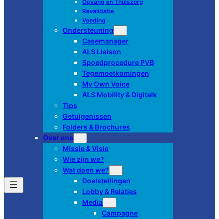
Opvang en Thuiszorg
Revalidatie
Voeding
Ondersteuning
Casemanager
ALS Liaison
Spoedprocedure PVB
Tegemoetkomingen
My Own Voice
ALS Mobility & Digitalk
Tips
Getuigenissen
Folders & Brochures
Over ons
Missie & Visie
Wie zijn we?
Wat doen we?
Doelstellingen
Lobby & Relaties
Media
Campagne