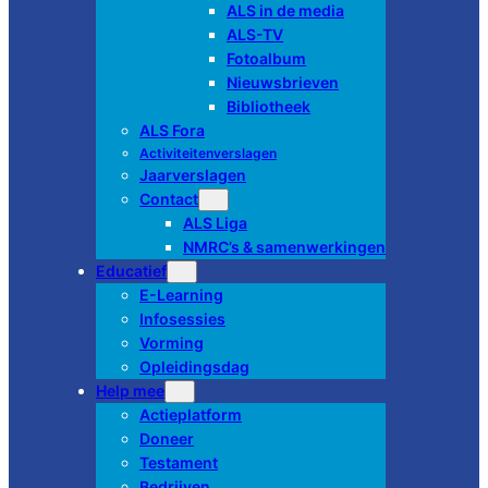
ALS in de media
ALS-TV
Fotoalbum
Nieuwsbrieven
Bibliotheek
ALS Fora
Activiteitenverslagen
Jaarverslagen
Contact
ALS Liga
NMRC’s & samenwerkingen
Educatief
E-Learning
Infosessies
Vorming
Opleidingsdag
Help mee
Actieplatform
Doneer
Testament
Bedrijven