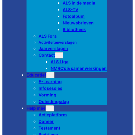
ALS in de media
ALS-TV
Fotoalbum
Nieuwsbrieven
Bibliotheek
ALS Fora
Activiteitenverslagen
Jaarverslagen
Contact
ALS Liga
NMRC’s & samenwerkingen
Educatief
E-Learning
Infosessies
Vorming
Opleidingsdag
Help mee
Actieplatform
Doneer
Testament
Bedrijven