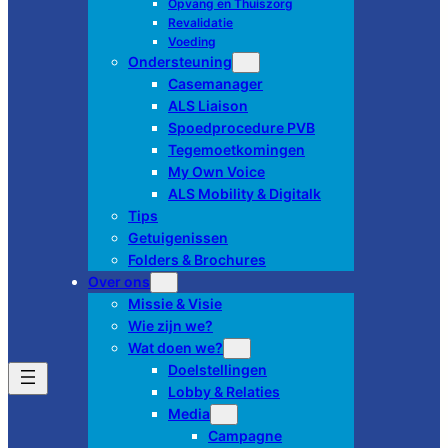
Opvang en Thuiszorg
Revalidatie
Voeding
Ondersteuning
Casemanager
ALS Liaison
Spoedprocedure PVB
Tegemoetkomingen
My Own Voice
ALS Mobility & Digitalk
Tips
Getuigenissen
Folders & Brochures
Over ons
Missie & Visie
Wie zijn we?
Wat doen we?
Doelstellingen
Lobby & Relaties
Media
Campagne