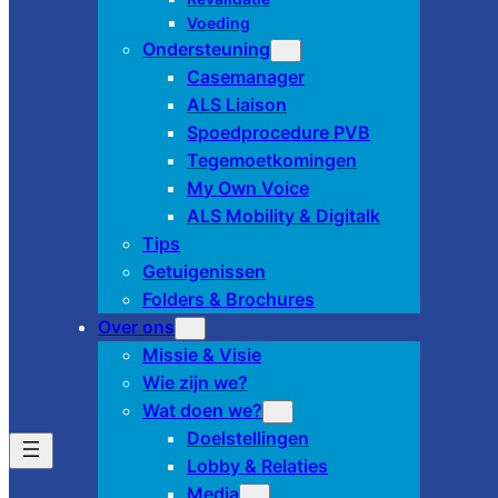
Voeding
Ondersteuning
Casemanager
ALS Liaison
Spoedprocedure PVB
Tegemoetkomingen
My Own Voice
ALS Mobility & Digitalk
Tips
Getuigenissen
Folders & Brochures
Over ons
Missie & Visie
Wie zijn we?
Wat doen we?
Doelstellingen
Lobby & Relaties
Media