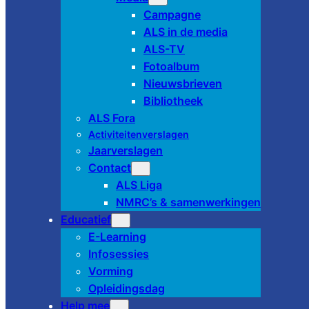
Campagne
ALS in de media
ALS-TV
Fotoalbum
Nieuwsbrieven
Bibliotheek
ALS Fora
Activiteitenverslagen
Jaarverslagen
Contact
ALS Liga
NMRC’s & samenwerkingen
Educatief
E-Learning
Infosessies
Vorming
Opleidingsdag
Help mee