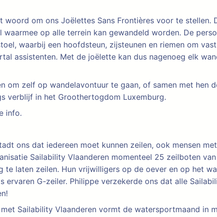
woord om ons Joëlettes Sans Frontières voor te stellen. D
l waarmee op alle terrein kan gewandeld worden. De pers
stoel, waarbij een hoofdsteun, zijsteunen en riemen om vas
rtal assistenten. Met de joëlette kan dus nagenoeg elk wa
huren om zelf op wandelavontuur te gaan, of samen met hen
gs verblijf in het Groothertogdom Luxemburg.
 info.
tadt ons dat iedereen moet kunnen zeilen, ook mensen met
anisatie Sailability Vlaanderen momenteel 25 zeilboten van 
te laten zeilen. Hun vrijwilligers op de oever en op het w
 ervaren G-zeiler. Philippe verzekerde ons dat alle Sailabi
en!
met Sailability Vlaanderen vormt de watersportmaand in me