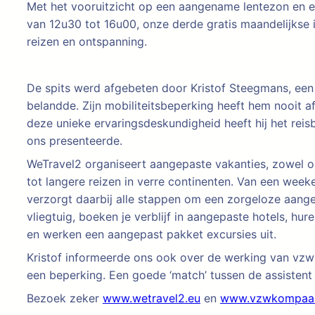
Met het vooruitzicht op een aangename lentezon en
van 12u30 tot 16u00, onze derde gratis maandelijkse 
reizen en ontspanning.
De spits werd afgebeten door Kristof Steegmans, een m
belandde. Zijn mobiliteitsbeperking heeft hem nooit a
deze unieke ervaringsdeskundigheid heeft hij het rei
ons presenteerde.
WeTravel2 organiseert aangepaste vakanties, zowel op 
tot langere reizen in verre continenten. Van een weeke
verzorgt daarbij alle stappen om een zorgeloze aangep
vliegtuig, boeken je verblijf in aangepaste hotels, hu
en werken een aangepast pakket excursies uit.
Kristof informeerde ons ook over de werking van vzw
een beperking. Een goede ‘match’ tussen de assistent 
Bezoek zeker
www.wetravel2.eu
en
www.vzwkompaa