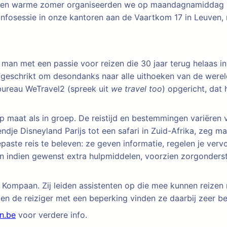
 een warme zomer organiseerden we op maandagnamiddag 1
infosessie in onze kantoren aan de Vaartkom 17 in Leuven,
an met een passie voor reizen die 30 jaar terug helaas in
fgeschrikt om desondanks naar alle uithoeken van de wereld
sbureau WeTravel2 (spreek uit
we travel too
) opgericht, dat 
maat als in groep. De reistijd en bestemmingen variëren va
ndje Disneyland Parijs tot een safari in Zuid-Afrika, zeg m
aste reis te beleven: ze geven informatie, regelen je vervo
ren indien gewenst extra hulpmiddelen, voorzien zorgonderst
 Kompaan. Zij leiden assistenten op die mee kunnen reize
en de reiziger met een beperking vinden ze daarbij zeer bel
n.be
voor verdere info.