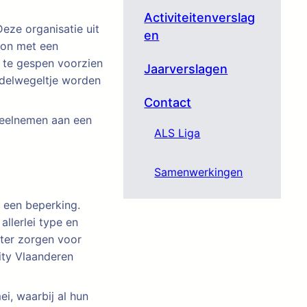
Activiteitenverslag
eze organisatie uit
en
oon met een
t te gespen voorzien
Jaarverslagen
ndelwegeltje worden
Contact
 deelnemen aan een
ALS Liga
Samenwerkingen
 een beperking.
allerlei type en
ater zorgen voor
lity Vlaanderen
i, waarbij al hun