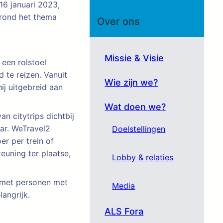
6 januari 2023,
 rond het thema
Over ons
Missie & Visie
 een rolstoel
 te reizen. Vanuit
Wie zijn we?
hij uitgebreid aan
Wat doen we?
n citytrips dichtbij
aar. WeTravel2
Doelstellingen
er per trein of
euning ter plaatse,
Lobby & relaties
n met personen met
Media
angrijk.
ALS Fora