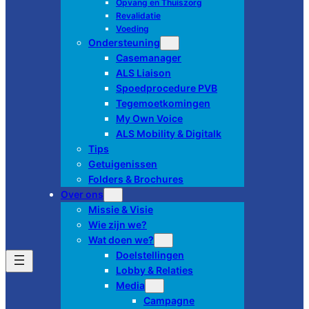
Opvang en Thuiszorg
Revalidatie
Voeding
Ondersteuning
Casemanager
ALS Liaison
Spoedprocedure PVB
Tegemoetkomingen
My Own Voice
ALS Mobility & Digitalk
Tips
Getuigenissen
Folders & Brochures
Over ons
Missie & Visie
Wie zijn we?
Wat doen we?
Doelstellingen
Lobby & Relaties
Media
Campagne