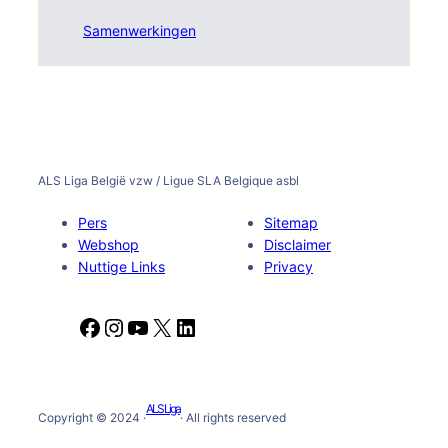
Samenwerkingen
ALS Liga België vzw / Ligue SLA Belgique asbl
Pers
Sitemap
Webshop
Disclaimer
Nuttige Links
Privacy
F
I
Y
X
L
a
n
o
i
c
s
u
n
e
t
T
k
ALS Liga
b
a
u
e
Copyright © 2024 ·
· All rights reserved
o
g
b
d