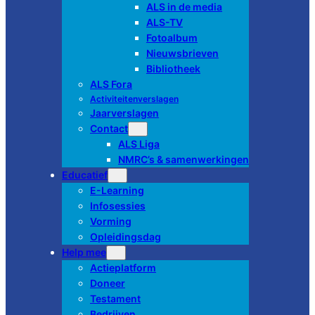
ALS in de media
ALS-TV
Fotoalbum
Nieuwsbrieven
Bibliotheek
ALS Fora
Activiteitenverslagen
Jaarverslagen
Contact
ALS Liga
NMRC’s & samenwerkingen
Educatief
E-Learning
Infosessies
Vorming
Opleidingsdag
Help mee
Actieplatform
Doneer
Testament
Bedrijven