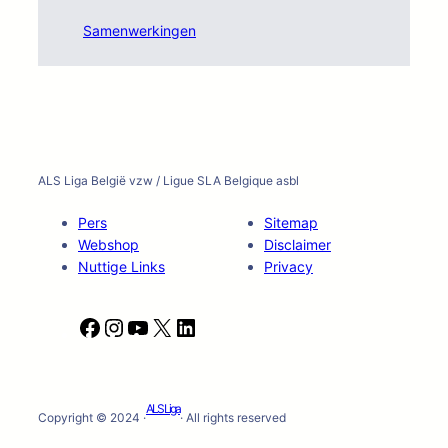
Samenwerkingen
ALS Liga België vzw / Ligue SLA Belgique asbl
Pers
Sitemap
Webshop
Disclaimer
Nuttige Links
Privacy
F
I
Y
X
L
a
n
o
i
c
s
u
n
e
t
T
k
ALS Liga
b
a
u
e
Copyright © 2024 ·
· All rights reserved
o
g
b
d