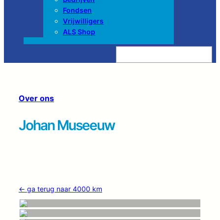
Fondsen
Vrijwilligers
ALS Shop
Z
o
e
k
e
n
Over ons
Johan Museeuw
← ga terug naar 4000 km