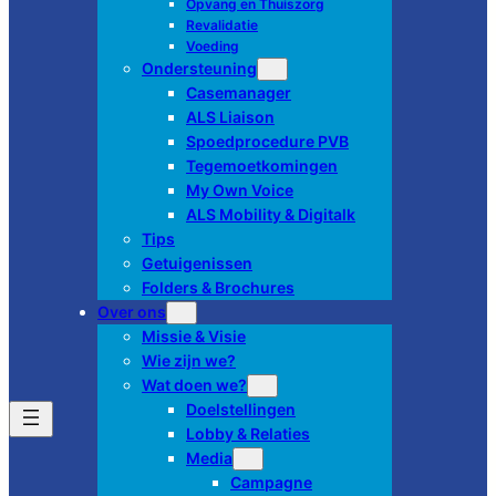
Opvang en Thuiszorg
Revalidatie
Voeding
Ondersteuning
Casemanager
ALS Liaison
Spoedprocedure PVB
Tegemoetkomingen
My Own Voice
ALS Mobility & Digitalk
Tips
Getuigenissen
Folders & Brochures
Over ons
Missie & Visie
Wie zijn we?
Wat doen we?
Doelstellingen
Lobby & Relaties
Media
Campagne