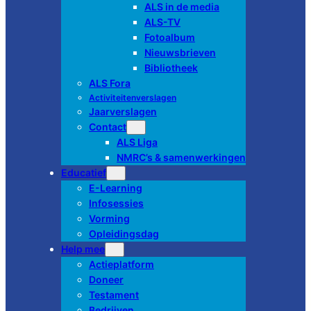
ALS in de media
ALS-TV
Fotoalbum
Nieuwsbrieven
Bibliotheek
ALS Fora
Activiteitenverslagen
Jaarverslagen
Contact
ALS Liga
NMRC’s & samenwerkingen
Educatief
E-Learning
Infosessies
Vorming
Opleidingsdag
Help mee
Actieplatform
Doneer
Testament
Bedrijven