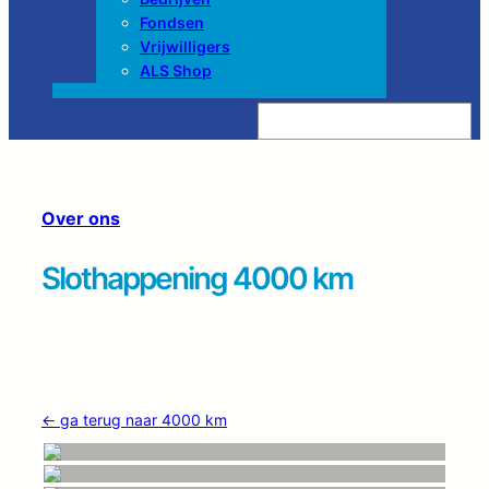
Fondsen
Vrijwilligers
ALS Shop
Z
o
e
k
e
n
Over ons
Slothappening 4000 km
← ga terug naar 4000 km