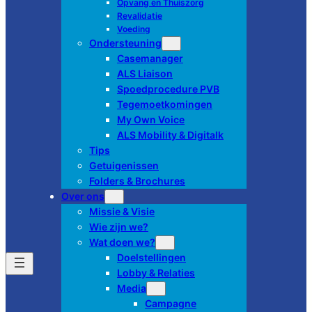
Opvang en Thuiszorg
Revalidatie
Voeding
Ondersteuning
Casemanager
ALS Liaison
Spoedprocedure PVB
Tegemoetkomingen
My Own Voice
ALS Mobility & Digitalk
Tips
Getuigenissen
Folders & Brochures
Over ons
Missie & Visie
Wie zijn we?
Wat doen we?
Doelstellingen
Lobby & Relaties
Media
Campagne