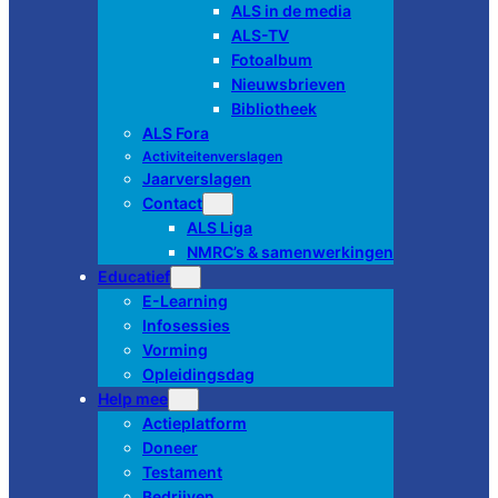
ALS in de media
ALS-TV
Fotoalbum
Nieuwsbrieven
Bibliotheek
ALS Fora
Activiteitenverslagen
Jaarverslagen
Contact
ALS Liga
NMRC’s & samenwerkingen
Educatief
E-Learning
Infosessies
Vorming
Opleidingsdag
Help mee
Actieplatform
Doneer
Testament
Bedrijven