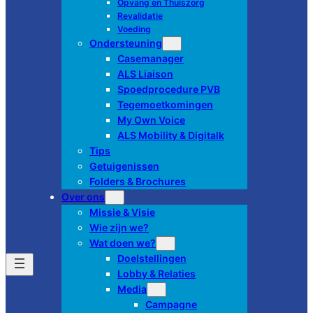
Opvang en Thuiszorg
Revalidatie
Voeding
Ondersteuning
Casemanager
ALS Liaison
Spoedprocedure PVB
Tegemoetkomingen
My Own Voice
ALS Mobility & Digitalk
Tips
Getuigenissen
Folders & Brochures
Over ons
Missie & Visie
Wie zijn we?
Wat doen we?
Doelstellingen
Lobby & Relaties
Media
Campagne