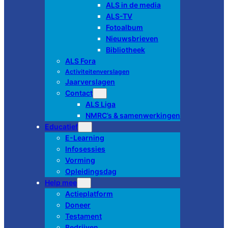
ALS in de media
ALS-TV
Fotoalbum
Nieuwsbrieven
Bibliotheek
ALS Fora
Activiteitenverslagen
Jaarverslagen
Contact
ALS Liga
NMRC’s & samenwerkingen
Educatief
E-Learning
Infosessies
Vorming
Opleidingsdag
Help mee
Actieplatform
Doneer
Testament
Bedrijven