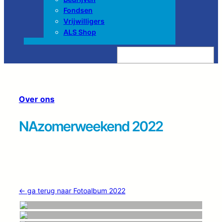
Fondsen
Vrijwilligers
ALS Shop
Z
o
e
k
e
n
Over ons
NAzomerweekend 2022
← ga terug naar Fotoalbum 2022