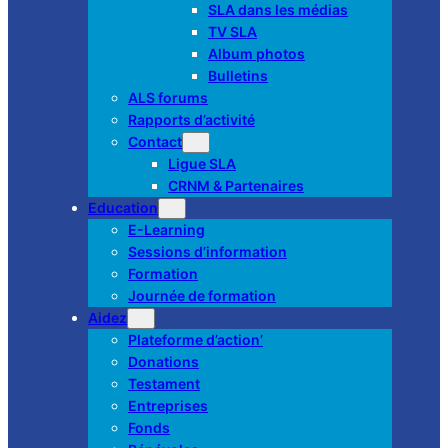
SLA dans les médias
TV SLA
Album photos
Bulletins
ALS forums
Rapports d’activité
Contact
Ligue SLA
CRNM & Partenaires
Education
E-Learning
Sessions d’information
Formation
Journée de formation
Aidez
Plateforme d’action’
Donations
Testament
Entreprises
Fonds