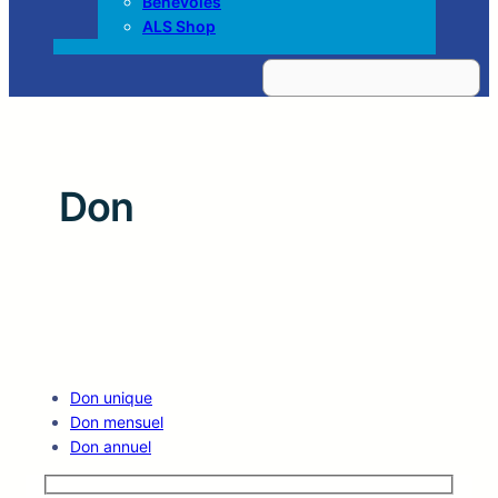
Bénévoles
ALS Shop
Z
o
e
k
e
n
Don
Don unique
Don mensuel
Don annuel