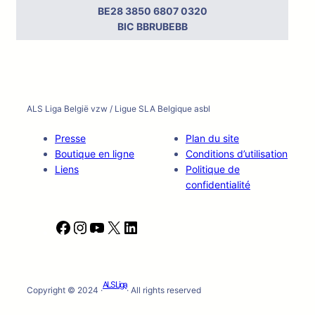
BE28 3850 6807 0320
BIC BBRUBEBB
ALS Liga België vzw / Ligue SLA Belgique asbl
Presse
Plan du site
Boutique en ligne
Conditions d’utilisation
Liens
Politique de
confidentialité
F
I
Y
X
L
a
n
o
i
c
s
u
n
e
t
T
k
ALS Liga
b
a
u
e
Copyright © 2024 ·
· All rights reserved
o
g
b
d