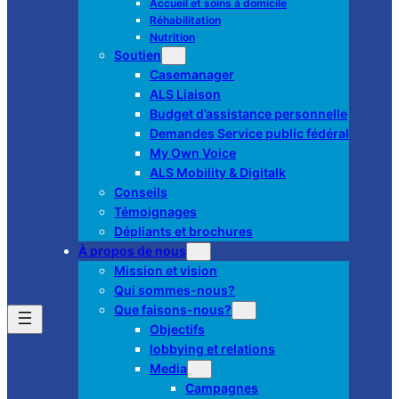
Accueil et soins à domicile
Réhabilitation
Nutrition
Soutien
Casemanager
ALS Liaison
Budget d’assistance personnelle
Demandes Service public fédéral
My Own Voice
ALS Mobility & Digitalk
Conseils
Témoignages
Dépliants et brochures
À propos de nous
Mission et vision
Qui sommes-nous?
Que faisons-nous?
Objectifs
lobbying et relations
Media
Campagnes