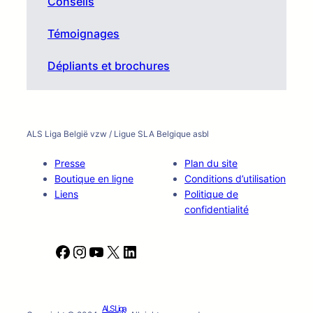
Conseils
Témoignages
Dépliants et brochures
ALS Liga België vzw / Ligue SLA Belgique asbl
Presse
Plan du site
Boutique en ligne
Conditions d’utilisation
Liens
Politique de
confidentialité
F
I
Y
X
L
a
n
o
i
c
s
u
n
e
t
T
k
ALS Liga
b
a
u
e