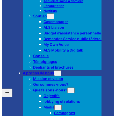
Accueil et soins à domicile
Réhabilitation
Nutrition
Soutien
Casemanager
ALS Liaison
Budget d’assistance personnelle
Demandes Service public fédéral
My Own Voice
ALS Mobility & Digitalk
Conseils
Témoignages
Dépliants et brochures
À propos de nous
Mission et vision
Qui sommes-nous?
Que faisons-nous?
Objectifs
lobbying et relations
Media
Campagnes