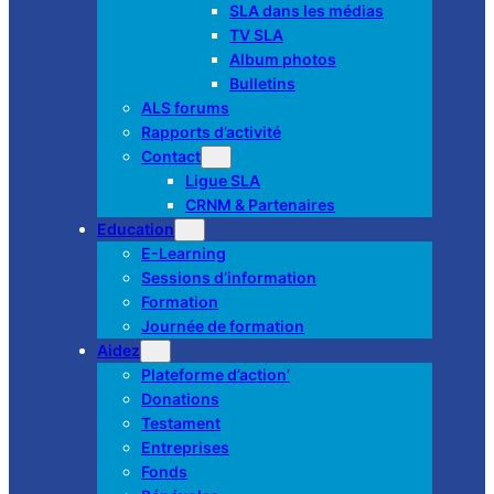
SLA dans les médias
TV SLA
Album photos
Bulletins
ALS forums
Rapports d’activité
Contact
Ligue SLA
CRNM & Partenaires
Education
E-Learning
Sessions d’information
Formation
Journée de formation
Aidez
Plateforme d’action’
Donations
Testament
Entreprises
Fonds