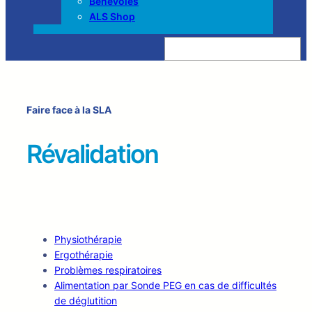
Bénévoles
ALS Shop
Z
o
e
k
e
n
Faire face à la SLA
Révalidation
Physiothérapie
Ergothérapie
Problèmes respiratoires
Alimentation par Sonde PEG en cas de difficultés
de déglutition