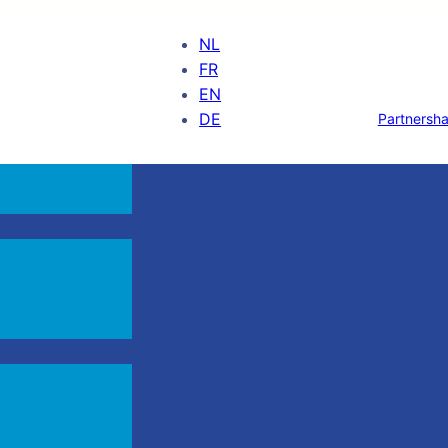
NL
FR
EN
DE
Partnersha