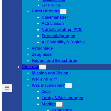
Ernährung
Unterstützung
Casemanager
ALS Liaison
Notfallverfahren PVB
Entschädigungen
ALS Mobility & Digitalk
Ratschläge
Zeugnisse
Folders und Broschüren
Über uns
Mission und Vision
Wer sind wir?
Was machen wir?
Ziele
Lobby & Beziehungen
Medien
Kampagne