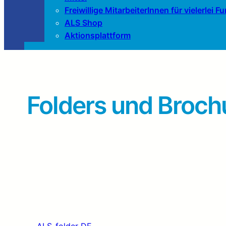
Freiwillige MitarbeiterInnen für vielerlei 
ALS Shop
Aktionsplattform
Folders und Broch