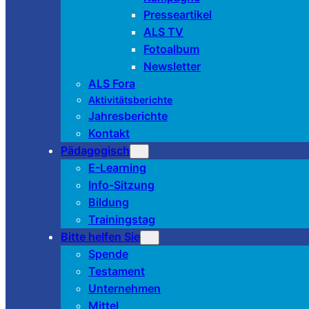
Presseartikel
ALS TV
Fotoalbum
Newsletter
ALS Fora
Aktivitätsberichte
Jahresberichte
Kontakt
Pädagogisch
E-Learning
Info-Sitzung
Bildung
Trainingstag
Bitte helfen Sie
Spende
Testament
Unternehmen
Mittel