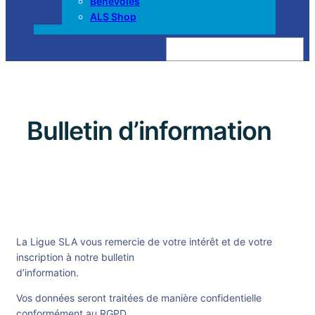
Bénévoles
ALS Shop
Z
o
e
k
e
n
Bulletin d’information
La Ligue SLA vous remercie de votre intérêt et de votre
inscription à notre bulletin
d’information.
Vos données seront traitées de manière confidentielle
conformément au RGPD.