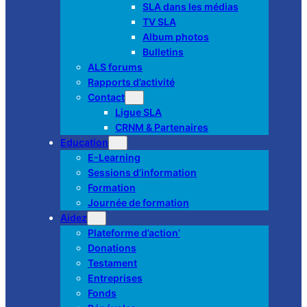
SLA dans les médias
TV SLA
Album photos
Bulletins
ALS forums
Rapports d’activité
Contact
Ligue SLA
CRNM & Partenaires
Education
E-Learning
Sessions d’information
Formation
Journée de formation
Aidez
Plateforme d’action’
Donations
Testament
Entreprises
Fonds