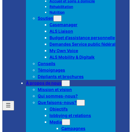
Accueil et soins à domicile
Réhabilitation
Nutrition
Soutien
Casemanager
ALS Liaison
Budget d’assistance personnelle
Demandes Service public fédéral
My Own Voice
ALS Mobility & Digitalk
Conseils
Témoignages
Dépliants et brochures
À propos de nous
Mission et vision
Qui sommes-nous?
Que faisons-nous?
Objectifs
lobbying et relations
Media
Campagnes